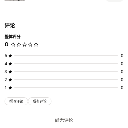
数据源自定义
属性映射
自定义格式
自定义标签
自定义规则
多币种
多语言
评论
数据源管理
整体评分
数据源优化
多个格式
0
5
0
4
0
3
0
2
0
1
0
撰写评论
所有评论
尚无评论