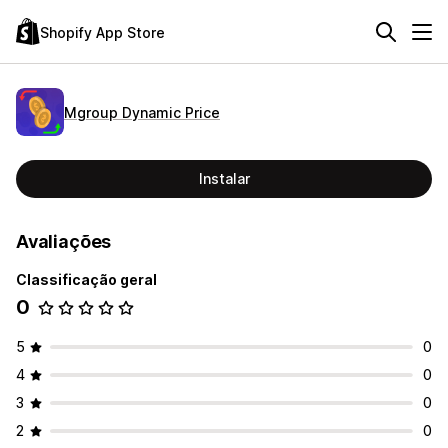
Shopify App Store
Mgroup Dynamic Price
Instalar
Avaliações
Classificação geral
0
5
0
4
0
3
0
2
0