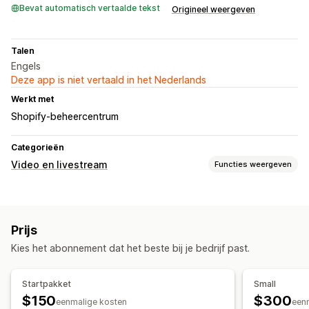
Bevat automatisch vertaalde tekst
Origineel weergeven
Talen
Engels
Deze app is niet vertaald in het Nederlands
Werkt met
Shopify-beheercentrum
Categorieën
Video en livestream
Functies weergeven
Videobeheer
Shoppable video's
Automatisch afspelen
UGC
Prijs
Delen via social media
Kies het abonnement dat het beste bij je bedrijf past.
Aanpassing
Videospeler
Videowidget
Mobiel responsief
Startpakket
Small
$150
$300
eenmalige kosten
een