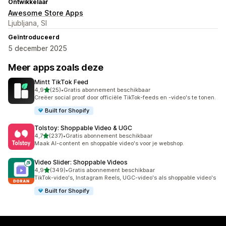
Ontwikkelaar
Awesome Store Apps
Ljubljana, SI
Geïntroduceerd
5 december 2025
Meer apps zoals deze
Mintt TikTok Feed
van 5 sterren
4,9
(25)
•
Gratis abonnement beschikbaar
25 recensies in totaal
Creëer social proof door officiële TikTok-feeds en -video's te tonen.
Built for Shopify
Tolstoy: Shoppable Video & UGC
van 5 sterren
4,7
(237)
•
Gratis abonnement beschikbaar
237 recensies in totaal
Maak AI-content en shoppable video's voor je webshop.
Video Slider: Shoppable Videos
van 5 sterren
4,9
(349)
•
Gratis abonnement beschikbaar
349 recensies in totaal
TikTok-video's, Instagram Reels, UGC-video's als shoppable video's
Built for Shopify