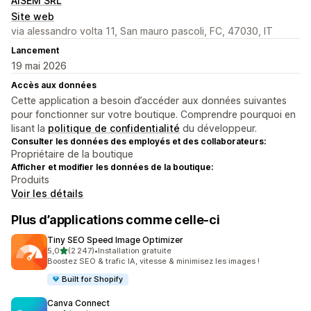
AISEM SRL
Site web
via alessandro volta 11, San mauro pascoli, FC, 47030, IT
Lancement
19 mai 2026
Accès aux données
Cette application a besoin d’accéder aux données suivantes
pour fonctionner sur votre boutique. Comprendre pourquoi en
lisant la
politique de confidentialité
du développeur.
Consulter les données des employés et des collaborateurs:
Propriétaire de la boutique
Afficher et modifier les données de la boutique:
Produits
Voir les détails
Plus d’applications comme celle-ci
Tiny SEO Speed Image Optimizer
étoile(s) sur 5
5,0
(2 247)
•
Installation gratuite
2247 avis au total
Boostez SEO & trafic IA, vitesse & minimisez les images !
Built for Shopify
Canva Connect