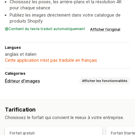
Choisissez les poses, les arrière-plans et la résolution 4K
pour chaque séance
Publiez les images directement dans votre catalogue de
produits Shopify
Contient du texte traduit automatiquement
Afficher l’original
Langues
anglais et italien
Cette application n’est pas traduite en français
Catégories
Éditeur d’images
Afficher les fonctionnalités
Optimisation d’images
Optimisation automatique
Suppression de l’arrière-plan
Tarification
Génération basée sur l’IA
Arrière-plans personnalisés
Choisissez le forfait qui convient le mieux à votre entreprise.
Édition en bloc
Téléchargement
Importations de fichiers
Forfait gratuit
Forfait Starte