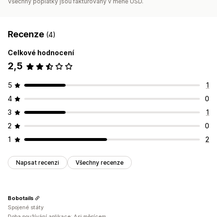
Všechny poplatky jsou fakturovány v měně USD.
Recenze
(4)
Celkové hodnocení
2,5
5
1
4
0
3
1
2
0
1
2
Napsat recenzi
Všechny recenze
Bobotails
Spojené státy
Doba používání aplikace: Asi měsícem