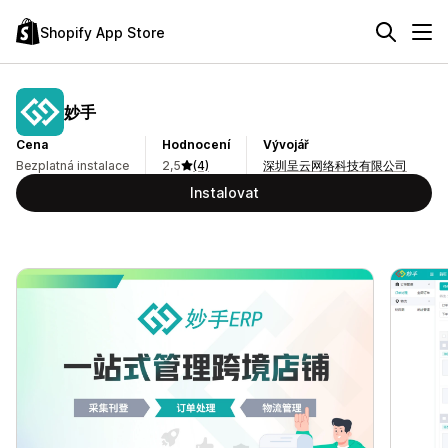
Shopify App Store
妙手
Cena
Hodnocení
Vývojář
Bezplatná instalace
2,5
(4)
深圳呈云网络科技有限公司
Instalovat