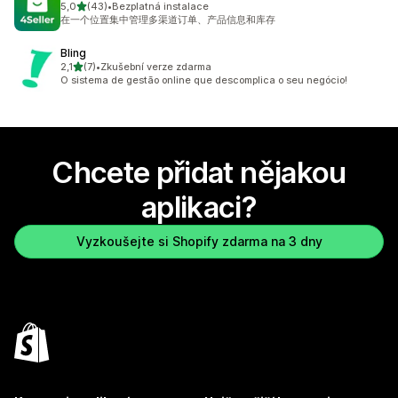
z 5 hvězd
5,0
(43)
•
Bezplatná instalace
Celkový počet recenzí: 43
在一个位置集中管理多渠道订单、产品信息和库存
Bling
z 5 hvězd
2,1
(7)
•
Zkušební verze zdarma
Celkový počet recenzí: 7
O sistema de gestão online que descomplica o seu negócio!
Chcete přidat nějakou
aplikaci?
Vyzkoušejte si Shopify zdarma na 3 dny