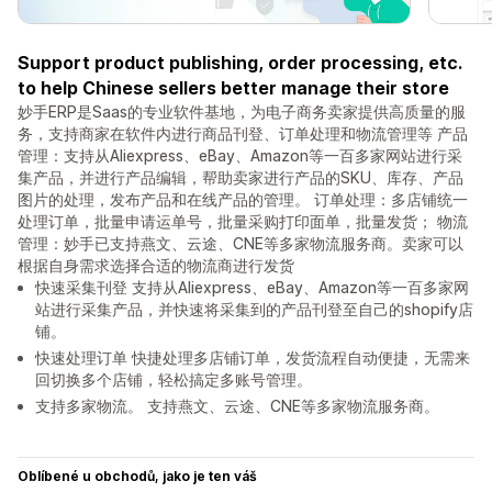
Support product publishing, order processing, etc.
to help Chinese sellers better manage their store
妙手ERP是Saas的专业软件基地，为电子商务卖家提供高质量的服
务，支持商家在软件内进行商品刊登、订单处理和物流管理等 产品
管理：支持从Aliexpress、eBay、Amazon等一百多家网站进行采
集产品，并进行产品编辑，帮助卖家进行产品的SKU、库存、产品
图片的处理，发布产品和在线产品的管理。 订单处理：多店铺统一
处理订单，批量申请运单号，批量采购打印面单，批量发货； 物流
管理：妙手已支持燕文、云途、CNE等多家物流服务商。卖家可以
根据自身需求选择合适的物流商进行发货
快速采集刊登 支持从Aliexpress、eBay、Amazon等一百多家网
站进行采集产品，并快速将采集到的产品刊登至自己的shopify店
铺。
快速处理订单 快捷处理多店铺订单，发货流程自动便捷，无需来
回切换多个店铺，轻松搞定多账号管理。
支持多家物流。 支持燕文、云途、CNE等多家物流服务商。
Oblíbené u obchodů, jako je ten váš