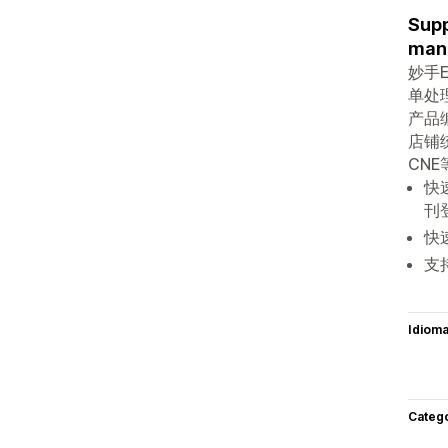
Supp
mana
妙手
单处理
产品
店铺
CN
快
刊
快
支
Idiom
Categ