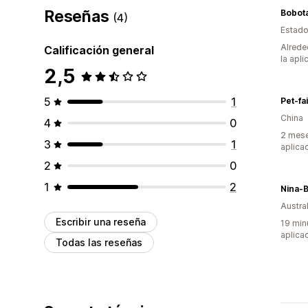
Reseñas
Bobota
(4)
Estado
Alrede
Calificación general
la apli
2,5
5
1
Pet-fa
China
4
0
2 mese
3
1
aplica
2
0
1
2
Nina-
Austral
Escribir una reseña
19 min
aplica
Todas las reseñas