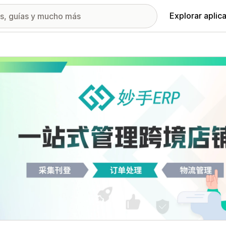
Explorar aplic
ía de imágenes destacadas