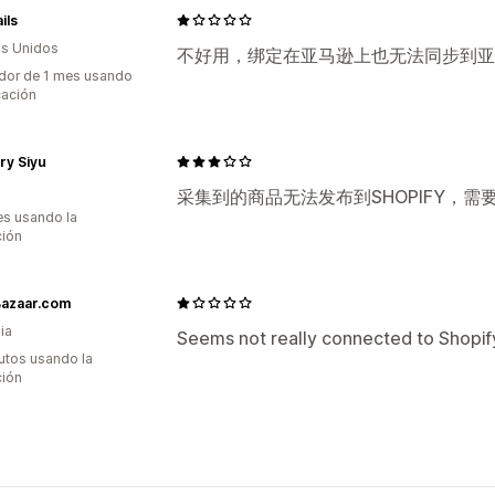
ils
s Unidos
不好用，绑定在亚马逊上也无法同步到亚
dor de 1 mes usando
cación
iry Siyu
采集到的商品无法发布到SHOPIFY，
s usando la
ción
Bazaar.com
ia
Seems not really connected to Shopif
utos usando la
ción