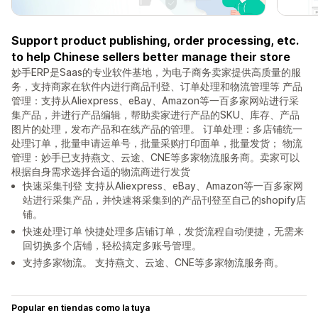
Support product publishing, order processing, etc.
to help Chinese sellers better manage their store
妙手ERP是Saas的专业软件基地，为电子商务卖家提供高质量的服
务，支持商家在软件内进行商品刊登、订单处理和物流管理等 产品
管理：支持从Aliexpress、eBay、Amazon等一百多家网站进行采
集产品，并进行产品编辑，帮助卖家进行产品的SKU、库存、产品
图片的处理，发布产品和在线产品的管理。 订单处理：多店铺统一
处理订单，批量申请运单号，批量采购打印面单，批量发货； 物流
管理：妙手已支持燕文、云途、CNE等多家物流服务商。卖家可以
根据自身需求选择合适的物流商进行发货
快速采集刊登 支持从Aliexpress、eBay、Amazon等一百多家网
站进行采集产品，并快速将采集到的产品刊登至自己的shopify店
铺。
快速处理订单 快捷处理多店铺订单，发货流程自动便捷，无需来
回切换多个店铺，轻松搞定多账号管理。
支持多家物流。 支持燕文、云途、CNE等多家物流服务商。
Popular en tiendas como la tuya