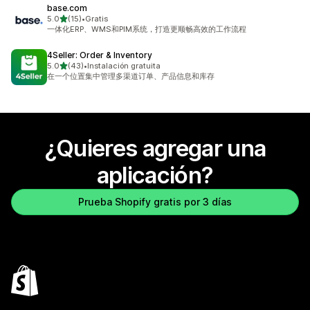
base.com
de 5 estrellas
5.0
(15)
•
Gratis
15 reseñas en total
一体化ERP、WMS和PIM系统，打造更顺畅高效的工作流程
4Seller: Order & Inventory
de 5 estrellas
5.0
(43)
•
Instalación gratuita
43 reseñas en total
在一个位置集中管理多渠道订单、产品信息和库存
¿Quieres agregar una
aplicación?
Prueba Shopify gratis por 3 días