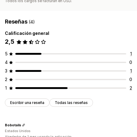
Todos los cargos se facturan en USD.
Reseñas
(4)
Calificación general
2,5
5
1
4
0
3
1
2
0
1
2
Escribir una reseña
Todas las reseñas
Bobotails
Estados Unidos
Alrededor de 1 mes usando la aplicación