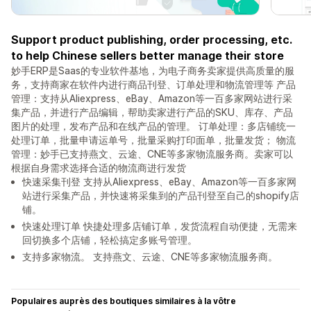
Support product publishing, order processing, etc.
to help Chinese sellers better manage their store
妙手ERP是Saas的专业软件基地，为电子商务卖家提供高质量的服
务，支持商家在软件内进行商品刊登、订单处理和物流管理等 产品
管理：支持从Aliexpress、eBay、Amazon等一百多家网站进行采
集产品，并进行产品编辑，帮助卖家进行产品的SKU、库存、产品
图片的处理，发布产品和在线产品的管理。 订单处理：多店铺统一
处理订单，批量申请运单号，批量采购打印面单，批量发货； 物流
管理：妙手已支持燕文、云途、CNE等多家物流服务商。卖家可以
根据自身需求选择合适的物流商进行发货
快速采集刊登 支持从Aliexpress、eBay、Amazon等一百多家网
站进行采集产品，并快速将采集到的产品刊登至自己的shopify店
铺。
快速处理订单 快捷处理多店铺订单，发货流程自动便捷，无需来
回切换多个店铺，轻松搞定多账号管理。
支持多家物流。 支持燕文、云途、CNE等多家物流服务商。
Populaires auprès des boutiques similaires à la vôtre