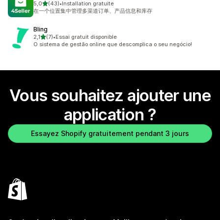
étoile(s) sur 5
5,0
(43)
•
Installation gratuite
43 avis au total
在一个位置集中管理多渠道订单、产品信息和库存
Bling
étoile(s) sur 5
2,1
(7)
•
Essai gratuit disponible
7 avis au total
O sistema de gestão online que descomplica o seu negócio!
Vous souhaitez ajouter une
application ?
Essayez Shopify gratuitement pendant 3 jours