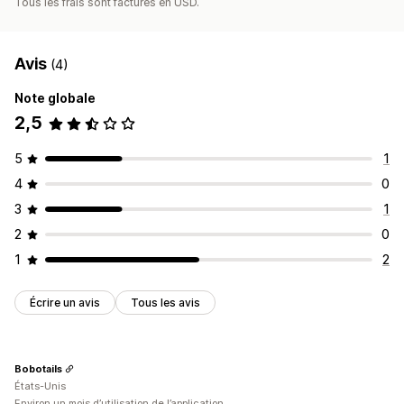
Tous les frais sont facturés en USD.
Avis
(4)
Note globale
2,5
5
1
4
0
3
1
2
0
1
2
Écrire un avis
Tous les avis
Bobotails
États-Unis
Environ un mois d’utilisation de l’application