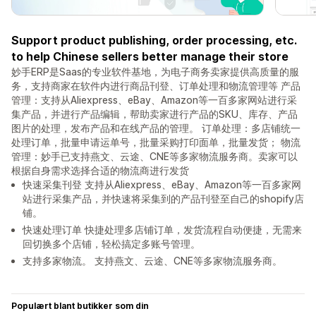
Support product publishing, order processing, etc.
to help Chinese sellers better manage their store
妙手ERP是Saas的专业软件基地，为电子商务卖家提供高质量的服
务，支持商家在软件内进行商品刊登、订单处理和物流管理等 产品
管理：支持从Aliexpress、eBay、Amazon等一百多家网站进行采
集产品，并进行产品编辑，帮助卖家进行产品的SKU、库存、产品
图片的处理，发布产品和在线产品的管理。 订单处理：多店铺统一
处理订单，批量申请运单号，批量采购打印面单，批量发货； 物流
管理：妙手已支持燕文、云途、CNE等多家物流服务商。卖家可以
根据自身需求选择合适的物流商进行发货
快速采集刊登 支持从Aliexpress、eBay、Amazon等一百多家网
站进行采集产品，并快速将采集到的产品刊登至自己的shopify店
铺。
快速处理订单 快捷处理多店铺订单，发货流程自动便捷，无需来
回切换多个店铺，轻松搞定多账号管理。
支持多家物流。 支持燕文、云途、CNE等多家物流服务商。
Populært blant butikker som din