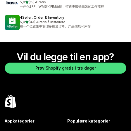
av 5 stjerner
5,0
(15)
•
Gratis
Totalt 15 omtaler
一体化ERP、WMS和PIM系统，打造更顺畅高效的工作流程
4Seller: Order & Inventory
av 5 stjerner
5,0
(43)
•
Gratis å installere
Totalt 43 omtaler
在一个位置集中管理多渠道订单、产品信息和库存
Vil du legge til en app?
Prøv Shopify gratis i tre dager
Appkategorier
Populære kategorier