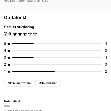
Alle kostnader faktureres i USD.
Omtaler
(4)
Samlet vurdering
2.5
5
1
4
0
3
1
2
0
1
2
Skriv en omtale
Alle omtaler
Bobotails
USA
Rundt 1 måned bruker appen