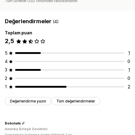
Tüm ücretler USD cinsinden faturalandırılır.
Değerlendirmeler
(4)
Toplam puan
2,5
5
1
4
0
3
1
2
0
1
2
Değerlendirme yazın
Tüm değerlendirmeler
Bobotails
Amerika Birleşik Devletleri
Uygulamayı kullanma süresi:Yaklaşık 1 ay