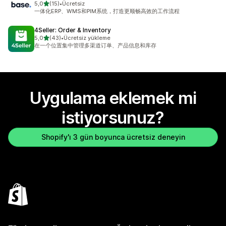
5 yıldız üzerinden
5,0
(15)
•
Ücretsiz
toplam 15 değerlendirme
一体化ERP、WMS和PIM系统，打造更顺畅高效的工作流程
4Seller: Order & Inventory
5 yıldız üzerinden
5,0
(43)
•
Ücretsiz yükleme
toplam 43 değerlendirme
在一个位置集中管理多渠道订单、产品信息和库存
Uygulama eklemek mi
istiyorsunuz?
Shopify'ı 3 gün boyunca ücretsiz deneyin