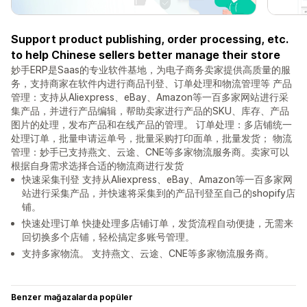
Support product publishing, order processing, etc.
to help Chinese sellers better manage their store
妙手ERP是Saas的专业软件基地，为电子商务卖家提供高质量的服
务，支持商家在软件内进行商品刊登、订单处理和物流管理等 产品
管理：支持从Aliexpress、eBay、Amazon等一百多家网站进行采
集产品，并进行产品编辑，帮助卖家进行产品的SKU、库存、产品
图片的处理，发布产品和在线产品的管理。 订单处理：多店铺统一
处理订单，批量申请运单号，批量采购打印面单，批量发货； 物流
管理：妙手已支持燕文、云途、CNE等多家物流服务商。卖家可以
根据自身需求选择合适的物流商进行发货
快速采集刊登 支持从Aliexpress、eBay、Amazon等一百多家网
站进行采集产品，并快速将采集到的产品刊登至自己的shopify店
铺。
快速处理订单 快捷处理多店铺订单，发货流程自动便捷，无需来
回切换多个店铺，轻松搞定多账号管理。
支持多家物流。 支持燕文、云途、CNE等多家物流服务商。
Benzer mağazalarda popüler