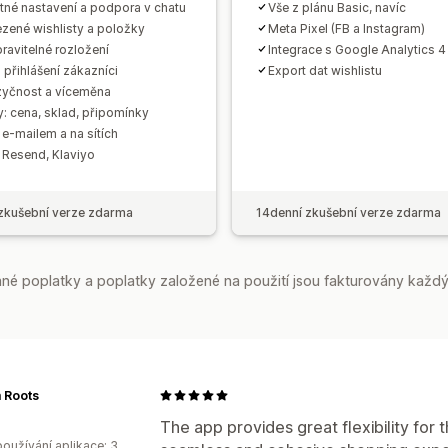
tné nastavení a podpora v chatu
Vše z plánu Basic, navíc
ené wishlisty a položky
Meta Pixel (FB a Instagram)
pravitelné rozložení
Integrace s Google Analytics 4
 přihlášení zákazníci
Export dat wishlistu
zyčnost a víceměna
y: cena, sklad, připomínky
 e‑mailem a na sítích
Resend, Klaviyo
zkušební verze zdarma
14denní zkušební verze zdarma
é poplatky a poplatky založené na použití jsou fakturovány každý
 Roots
o
The app provides great flexibility for 
oužívání aplikace: 3