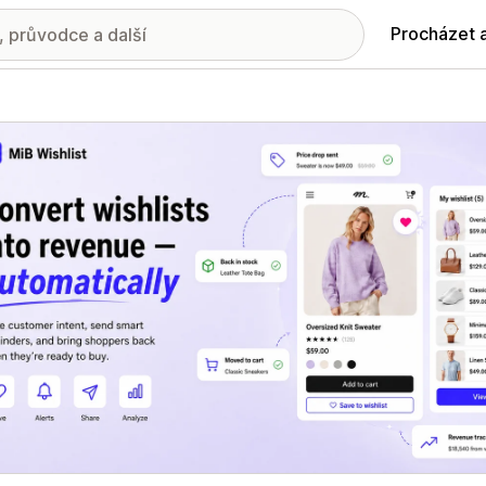
Procházet 
ie propagovaných obrázků