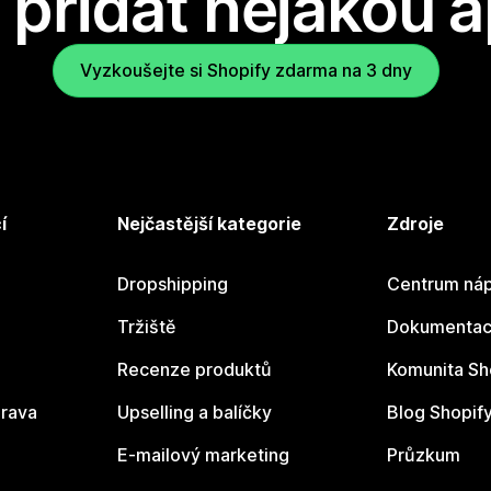
přidat nějakou a
Vyzkoušejte si Shopify zdarma na 3 dny
í
Nejčastější kategorie
Zdroje
Dropshipping
Centrum náp
Tržiště
Dokumentace
Recenze produktů
Komunita Sh
rava
Upselling a balíčky
Blog Shopif
E-mailový marketing
Průzkum