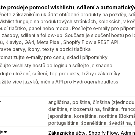
te prodeje pomocí wishlistů, sdílení a automatický
ěte zákazníkům ukládat oblíbené produkty na později, sdíle
ishlist funguje na produktových stránkách, kolekcích, v koš
ucí tlačítko, panel nebo modal. Posílejte e-maily pro připo
 zásoby, sdílení a follow-up. Součástí je sloučení hostů po l
ů, Klaviyo, GA4, Meta Pixel, Shopify Flow a REST API.
avte barvy, ikony, texty a pozici tlačítka
omatizujte e-maily pro cenu, sklad i připomínky
čujte wishlisty hostů po loginu a sdílejte je snadno
dujte uložení, sdílení, top produkty, tržby i zákazníky
žijte více jazyků, měn a API pro Hydrogen/headless
y
angličtina, polština, čínština (zjednodu
dánština, nizozemština, finština, franco
japonština, korejština, norština (Bokmå
portugalština, španělština, švédština, t
e s:
Zákaznické účty
Shopify Flow
Admini