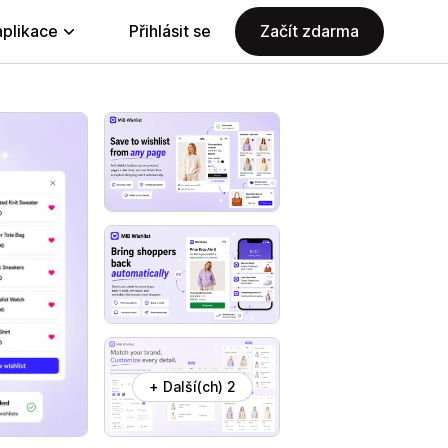
aplikace
Přihlásit se
Začít zdarma
+ Další(ch) 2