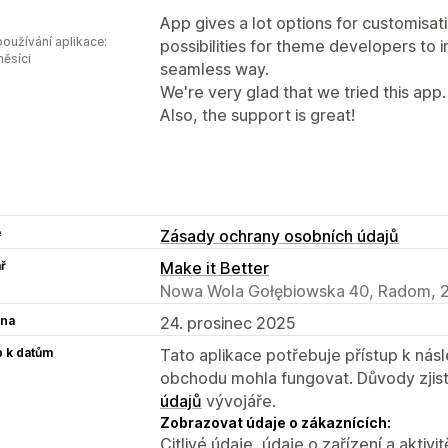
o
App gives a lot options for customisati
oužívání aplikace:
possibilities for theme developers to i
měsíci
seamless way.
We're very glad that we tried this app.
Also, the support is great!
e
Zásady ochrany osobních údajů
ř
Make it Better
Nowa Wola Gołębiowska 40, Radom, 2
na
24. prosinec 2025
p k datům
Tato aplikace potřebuje přístup k ná
obchodu mohla fungovat. Důvody zjist
údajů
vývojáře.
Zobrazovat údaje o zákaznících:
Citlivé údaje, údaje o zařízení a aktivit