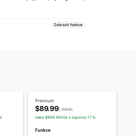
Zobrazit funkce
rků
Registr na prodejně
Oblíbené
Uložení na později
ítích
Sdílení odkazů
Panel
lytika konverzí
Premium
$89.99
/ měsíc
ozvržení
Vlastní ikony
Více jazyků
 %
nebo $899.99/rok s úsporou 17 %
cí se ceny
sob
Funkce