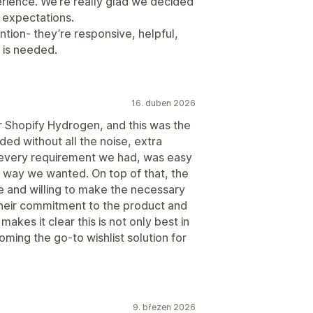
ience. We’re really glad we decided
ur expectations.
ion- they’re responsive, helpful,
 is needed.
16. duben 2026
or Shopify Hydrogen, and this was the
ed without all the noise, extra
 every requirement we had, was easy
 way we wanted. On top of that, the
e and willing to make the necessary
heir commitment to the product and
akes it clear this is not only best in
oming the go-to wishlist solution for
9. březen 2026