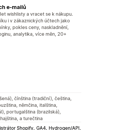
ch e-mailů
t wishlisty a vracet se k nákupu.
íku i v zákaznických účtech jako
mínky, pokles ceny, naskladnění,
oginu, analytika, více měn, 20+
šená), čínština (tradiční), čeština,
uzština, němčina, italština,
l), portugalština (brazilská),
hajština, a turečtina
strátor Shopify
GA4
Hydrogen/API