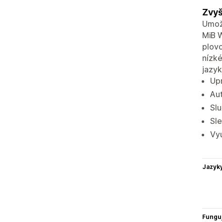
Zvyš
Umožn
MiB W
plovo
nízké
jazyk
Upr
Aut
Slu
Sle
Vyu
Jazyk
Funguj