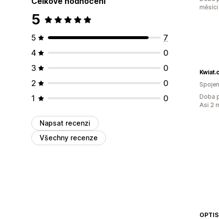
Celkové hodnocení
měsíci
5
5
7
4
0
3
0
Kwiat
2
0
Spojen
Doba p
1
0
Asi 2 
Napsat recenzi
Všechny recenze
OPTIS