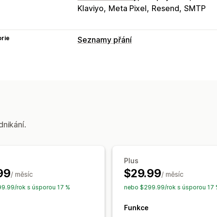
Klaviyo
Meta Pixel
Resend
SMTP
rie
Seznamy přání
Typy seznamů
Vlastní registr
Vytvoření seznamu dá
Online registr
Veřejný seznam přání
Seznam přání hostů
Správa seznamů
dnikání.
Sdílení e-mailů
Sdílení na sociálních s
Import a export
Přidat do košíku
Ana
Plus
Přizpůsobení
99
$29.99
/ měsíc
/ měsíc
Vlastní prosazování značky
Vlastní r
9.99/rok s úsporou 17 %
nebo $299.99/rok s úsporou 17
E-mailové šablony
Upozornění týkají
Upozornění týkající se skladových zá
Funkce