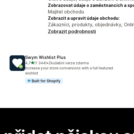
Zobrazovat údaje o zaměstnancích a sp
Majitel obchodu
Zobrazit a upravit údaje obchodu:
Zákazníci, produkty, objednávky, Onl
Zobrazit podrobnosti
Swym Wishlist Plus
z 5 hvězd
4,7
(1 344)
•
Zkušební verze zdarma
Celkový počet recenzí: 1344
Increase your store conversions with a full featured
wishlist
Built for Shopify