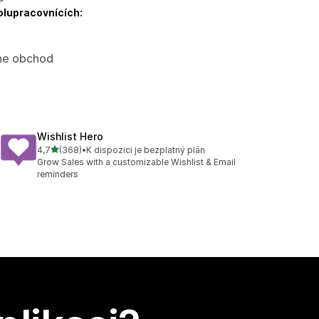
olupracovnících:
ine obchod
Wishlist Hero
z 5 hvězd
4,7
(368)
•
K dispozici je bezplatný plán
Celkový počet recenzí: 368
Grow Sales with a customizable Wishlist & Email
reminders