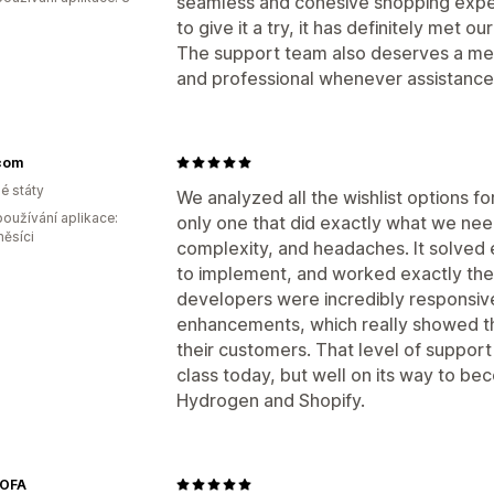
seamless and cohesive shopping exper
to give it a try, it has definitely met o
The support team also deserves a ment
and professional whenever assistance
.com
é státy
We analyzed all the wishlist options f
oužívání aplikace:
only one that did exactly what we need
měsíci
complexity, and headaches. It solved
to implement, and worked exactly the
developers were incredibly responsiv
enhancements, which really showed t
their customers. That level of support m
class today, but well on its way to bec
Hydrogen and Shopify.
OFA