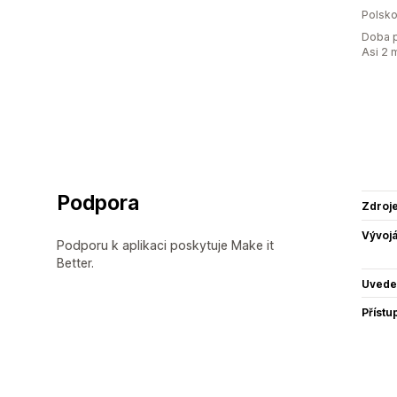
Polsk
Doba p
Asi 2 
Podpora
Zdroj
Vývojá
Podporu k aplikaci poskytuje Make it
Better.
Uvede
Přístu