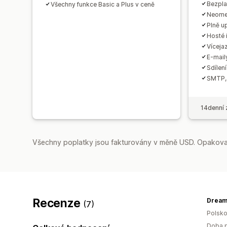
Bezpla
Všechny funkce Basic a Plus v ceně
Neomez
Plně u
Hosté i
Víceja
E‑mail
Sdílení
SMTP, 
14denní 
Všechny poplatky jsou fakturovány v měně USD. Opakovan
Recenze
Dream
(7)
Polsk
Doba p