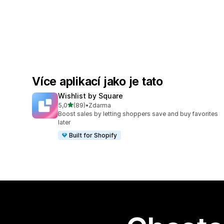
Více aplikací jako je tato
Wishlist by Square
z 5 hvězd
5,0
(89)
•
Zdarma
Celkový počet recenzí: 89
Boost sales by letting shoppers save and buy favorites
later
Built for Shopify