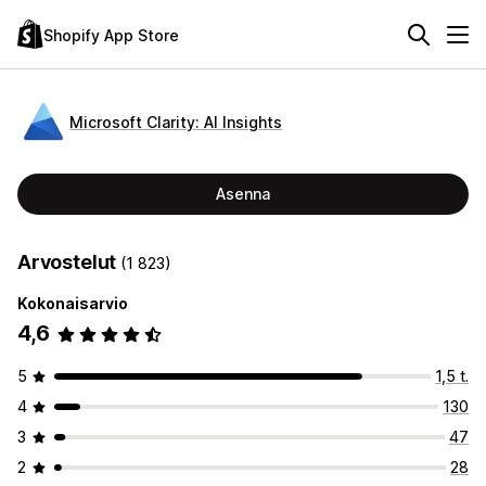
Shopify App Store
Microsoft Clarity: AI Insights
Asenna
Arvostelut
(1 823)
Kokonaisarvio
4,6
5
1,5 t.
4
130
3
47
2
28