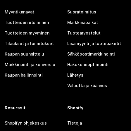
Myyntikanavat
Suoratoimitus
Tuotteiden etsiminen
Markkinapaikat
Tuotteiden myyminen
Tuotearvostelut
Tilaukset ja toimitukset
Lisämyynti ja tuotepaketit
Kaupan suunnittelu
Sähköpostimarkkinointi
Markkinointi ja konversio
Hakukoneoptimointi
Kaupan hallinnointi
Lähetys
Valuutta ja käännös
Resurssit
Shopify
Shopifyn ohjekeskus
Tietoja