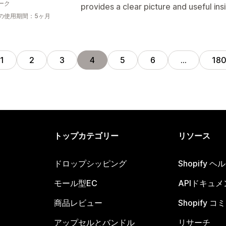
ーク
provides a clear picture and useful ins
の使用期間：5ヶ月
1
2
3
4
5
6
…
18
トップカテゴリー
リソース
ドロップシッピング
Shopify 
モール型EC
APIドキュメ
商品レビュー
Shopify 
アップセルとバンドル
リサーチ