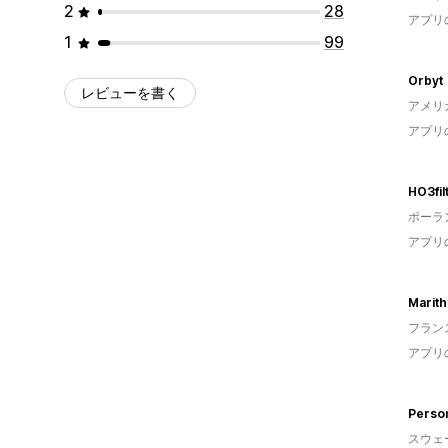
2
28
アプリ
1
99
Orbyt
レビューを書く
アメリ
アプリ
HO3fil
ポーラ
アプリ
フラン
アプリ
Person
スウェ