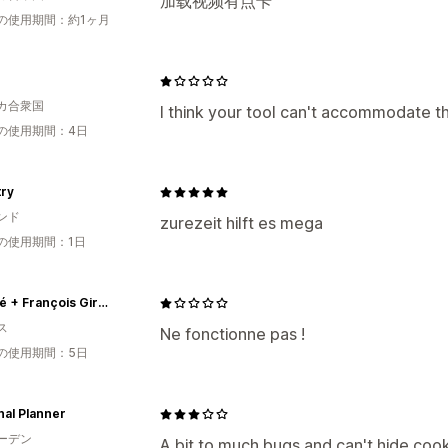
加载视频有点卡
の使用期間：約1ヶ月
カ合衆国
I think your tool can't accommodate t
の使用期間：4日
try
ンド
zurezeit hilft es mega
の使用期間：1日
Marithé + François Girbaud
ス
Ne fonctionne pas !
の使用期間：5日
al Planner
ーデン
A bit to much bugs and can't hide coo