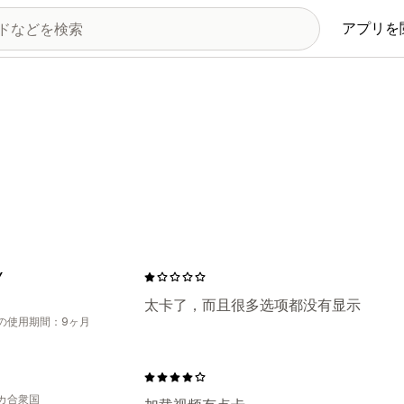
アプリを
Y
太卡了，而且很多选项都没有显示
の使用期間：9ヶ月
カ合衆国