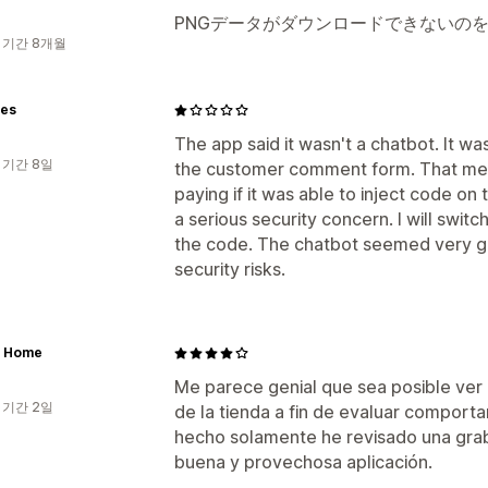
PNGデータがダウンロードできないの
 기간 8개월
es
The app said it wasn't a chatbot. It wa
 기간 8일
the customer comment form. That mea
paying if it was able to inject code on
a serious security concern. I will swit
the code. The chatbot seemed very go
security risks.
e Home
Me parece genial que sea posible ver
 기간 2일
de la tienda a fin de evaluar comporta
hecho solamente he revisado una gra
buena y provechosa aplicación.