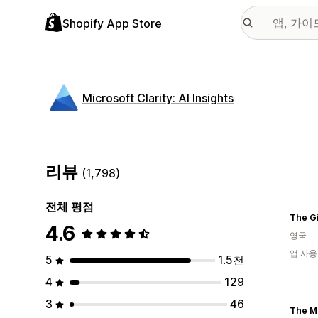
Shopify App Store
Microsoft Clarity: AI Insights
리뷰
(1,798)
전체 평점
The Gi
4.6
영국
앱 사용
5
1.5천
4
129
3
46
The M