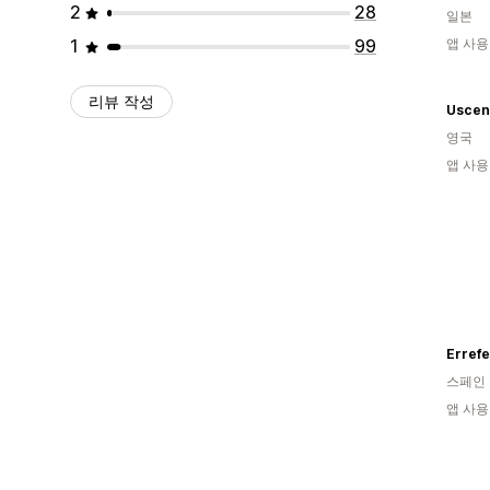
2
28
일본
1
99
앱 사용
리뷰 작성
Uscen
영국
앱 사용
Erref
스페인
앱 사용