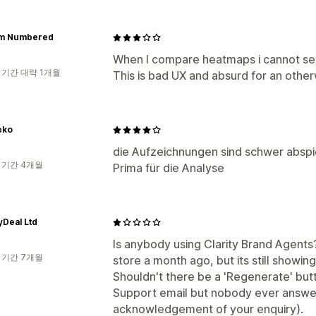
m Numbered
When I compare heatmaps i cannot see 
 기간 대략 1개월
This is bad UX and absurd for an other
eko
die Aufzeichnungen sind schwer abspielb
 기간 4개월
Prima für die Analyse
Deal Ltd
Is anybody using Clarity Brand Agents
 기간 7개월
store a month ago, but its still showin
Shouldn't there be a 'Regenerate' bu
Support email but nobody ever answer
acknowledgement of your enquiry).