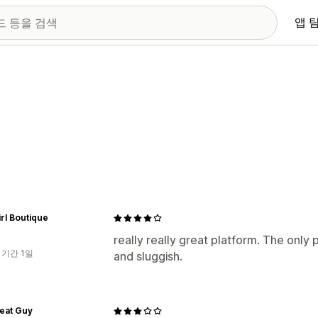
앱 
rl Boutique
really really great platform. The only p
 기간 1일
and sluggish.
eat Guy