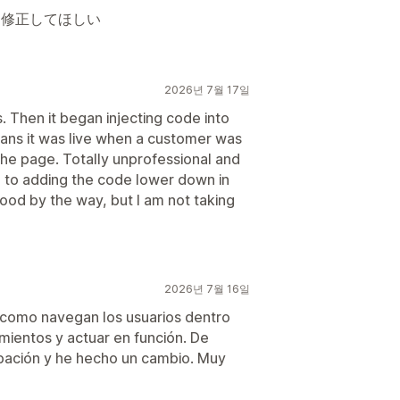
を修正してほしい
2026년 7월 17일
s. Then it began injecting code into
ns it was live when a customer was
 the page. Totally unprofessional and
ch to adding the code lower down in
od by the way, but I am not taking
2026년 7월 16일
 como navegan los usuarios dentro
mientos y actuar en función. De
bación y he hecho un cambio. Muy