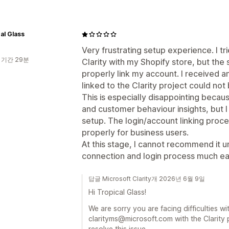
al Glass
Very frustrating setup experience. I tr
 기간 29분
Clarity with my Shopify store, but the
properly link my account. I received a
linked to the Clarity project could not
This is especially disappointing becaus
and customer behaviour insights, but 
setup. The login/account linking proc
properly for business users.
At this stage, I cannot recommend it u
connection and login process much eas
답글 Microsoft Clarity개 2026년 6월 9일
Hi Tropical Glass!
We are sorry you are facing difficulties wi
clarityms@microsoft.com with the Clarity pr
resolve this issue.