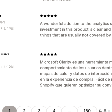
r
리카
A wonderful addition to the analytics s
 기간 10일
investment in this product is clear and 
things that are usually not covered by 
lusive
Microsoft Clarity es una herramienta m
 기간 10일
comportamiento de los usuarios dentro
mapas de calor y datos de interacció
en la experiencia de compra. Fácil de
Shopify que quieran optimizar su conv
다음
1
2
3
4
…
180