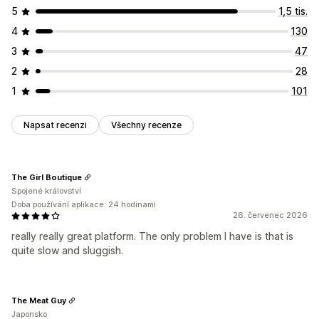
5
1,5 tis.
4
130
3
47
2
28
1
101
Napsat recenzi
Všechny recenze
The Girl Boutique
Spojené království
Doba používání aplikace: 24 hodinami
26. červenec 2026
really really great platform. The only problem I have is that is
quite slow and sluggish.
The Meat Guy
Japonsko