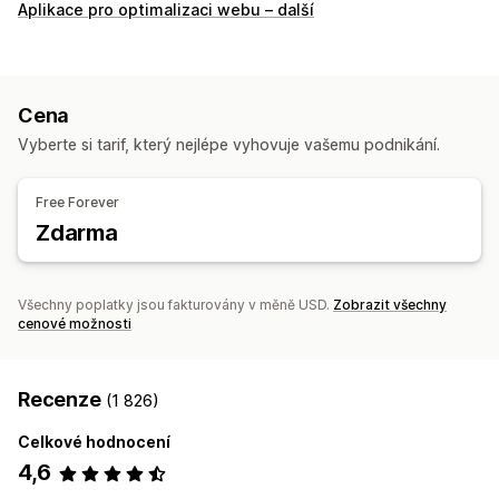
Chování zákazníků
Aplikace pro optimalizaci webu – další
Sledování v reálném čase
Sledování aktivit
Sledování událostí
Záznam relace
Filtrování záznamů
Segmentace
Zobrazení stránky
Nefunkční odkazy
Cena
Analýza zákaznických segmentů
Vyberte si tarif, který nejlépe vyhovuje vašemu podnikání.
Marketing a prodej
Přehledy pomocí AI
Atribuce marketingu
Free Forever
Analytika pokladny
ROAS
Sledování nákupů
Zdarma
Analýza trychtýřů
Sledování UTM
Opuštěný košík
Sledování pixelů
Všechny poplatky jsou fakturovány v měně USD.
Zobrazit všechny
Vizuály a výkazy
cenové možnosti
Teplotní mapy
Panel analytiky
Vlastní panely
Vlastní výkazy
Export dat
Historická analýza
Notifikace
Recenze
(1 826)
Dodržování GDPR
Celkové hodnocení
4,6