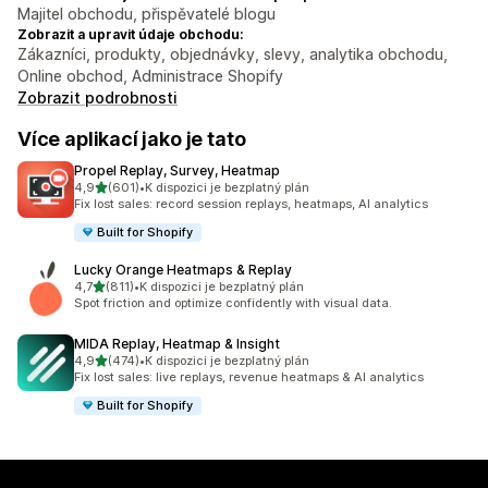
Majitel obchodu, přispěvatelé blogu
Zobrazit a upravit údaje obchodu:
Zákazníci, produkty, objednávky, slevy, analytika obchodu,
Online obchod, Administrace Shopify
Zobrazit podrobnosti
Více aplikací jako je tato
Propel Replay, Survey, Heatmap
z 5 hvězd
4,9
(601)
•
K dispozici je bezplatný plán
Celkový počet recenzí: 601
Fix lost sales: record session replays, heatmaps, AI analytics
Built for Shopify
Lucky Orange Heatmaps & Replay
z 5 hvězd
4,7
(811)
•
K dispozici je bezplatný plán
Celkový počet recenzí: 811
Spot friction and optimize confidently with visual data.
MIDA Replay, Heatmap & Insight
z 5 hvězd
4,9
(474)
•
K dispozici je bezplatný plán
Celkový počet recenzí: 474
Fix lost sales: live replays, revenue heatmaps & AI analytics
Built for Shopify