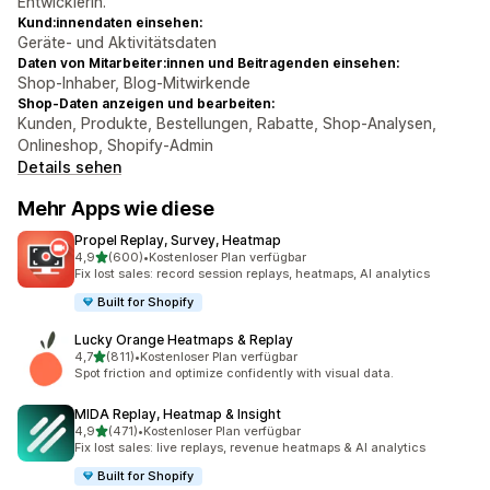
Entwicklerin.
Kund:innendaten einsehen:
Geräte- und Aktivitätsdaten
Daten von Mitarbeiter:innen und Beitragenden einsehen:
Shop-Inhaber, Blog-Mitwirkende
Shop-Daten anzeigen und bearbeiten:
Kunden, Produkte, Bestellungen, Rabatte, Shop-Analysen,
Onlineshop, Shopify-Admin
Details sehen
Mehr Apps wie diese
Propel Replay, Survey, Heatmap
von 5 Sternen
4,9
(600)
•
Kostenloser Plan verfügbar
600 Rezensionen insgesamt
Fix lost sales: record session replays, heatmaps, AI analytics
Built for Shopify
Lucky Orange Heatmaps & Replay
von 5 Sternen
4,7
(811)
•
Kostenloser Plan verfügbar
811 Rezensionen insgesamt
Spot friction and optimize confidently with visual data.
MIDA Replay, Heatmap & Insight
von 5 Sternen
4,9
(471)
•
Kostenloser Plan verfügbar
471 Rezensionen insgesamt
Fix lost sales: live replays, revenue heatmaps & AI analytics
Built for Shopify