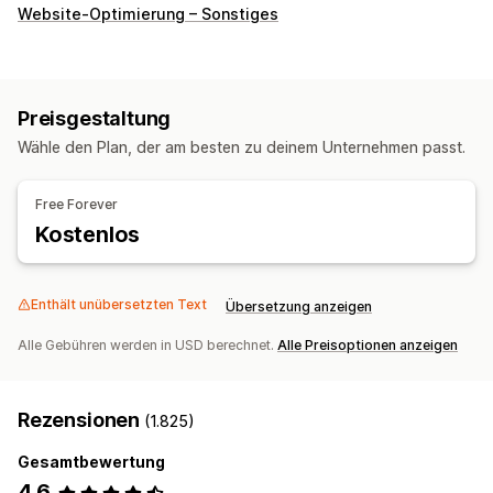
Kundenverhalten
Website-Optimierung – Sonstiges
Tracking in Echtzeit
Aktivitäts-Tracking
Event-Tracking
Sitzungswiederholung
Wiederholungsfilterung
Segmentierung
Seitenaufrufe
Defekte Links
Preisgestaltung
Kohortenanalyse
Wähle den Plan, der am besten zu deinem Unternehmen passt.
Marketing und Vertrieb
KI-Einblicke
Marketingattribution
Checkout-Analysen
Free Forever
ROAS
Kaufverfolgung
Funnel-Analyse
UTM-Tracking
Kostenlos
Abgebrochener Warenkorb
Pixel-Tracking
Bildmaterial und Berichte
Enthält unübersetzten Text
Übersetzung anzeigen
Heatmaps
Analyse-Dashboard
Alle Gebühren werden in USD berechnet.
Alle Preisoptionen anzeigen
Benutzerdefinierte Dashboards
Benutzerdefinierte Berichte
Datenexport
Historische Analyse
Benachrichtigungen
Rezensionen
(1.825)
DSGVO-Compliance
Gesamtbewertung
4,6