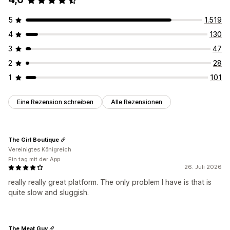
5
1.519
4
130
3
47
2
28
1
101
Eine Rezension schreiben
Alle Rezensionen
The Girl Boutique
Vereinigtes Königreich
Ein tag mit der App
26. Juli 2026
really really great platform. The only problem I have is that is
quite slow and sluggish.
The Meat Guy