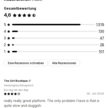
DSGVO-Compliance
Gesamtbewertung
4,6
5
1.519
4
130
3
47
2
28
1
101
Eine Rezension schreiben
Alle Rezensionen
The Girl Boutique
Vereinigtes Königreich
Ein tag mit der App
26. Juli 2026
really really great platform. The only problem I have is that is
quite slow and sluggish.