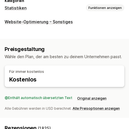
Kategorien
Statistiken
Funktionen anzeigen
Kundenverhalten
Website-Optimierung – Sonstiges
Tracking in Echtzeit
Aktivitäts-Tracking
Event-Tracking
Sitzungswiederholung
Wiederholungsfilterung
Segmentierung
Seitenaufrufe
Defekte Links
Preisgestaltung
Kohortenanalyse
Wähle den Plan, der am besten zu deinem Unternehmen passt.
Marketing und Vertrieb
KI-Einblicke
Marketingattribution
Checkout-Analysen
Für immer kostenlos
ROAS
Kaufverfolgung
Funnel-Analyse
UTM-Tracking
Kostenlos
Abgebrochener Warenkorb
Pixel-Tracking
Bildmaterial und Berichte
Enthält automatisch übersetzten Text
Original anzeigen
Heatmaps
Analyse-Dashboard
Alle Gebühren werden in USD berechnet.
Alle Preisoptionen anzeigen
Benutzerdefinierte Dashboards
Benutzerdefinierte Berichte
Datenexport
Historische Analyse
Benachrichtigungen
Rezensionen
(1.825)