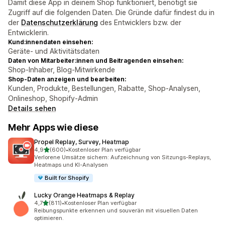
Damit diese App in deinem Shop funktioniert, benötigt sie
Zugriff auf die folgenden Daten. Die Gründe dafür findest du in
der
Datenschutzerklärung
des Entwicklers bzw. der
Entwicklerin.
Kund:innendaten einsehen:
Geräte- und Aktivitätsdaten
Daten von Mitarbeiter:innen und Beitragenden einsehen:
Shop-Inhaber, Blog-Mitwirkende
Shop-Daten anzeigen und bearbeiten:
Kunden, Produkte, Bestellungen, Rabatte, Shop-Analysen,
Onlineshop, Shopify-Admin
Details sehen
Mehr Apps wie diese
Propel Replay, Survey, Heatmap
von 5 Sternen
4,9
(600)
•
Kostenloser Plan verfügbar
600 Rezensionen insgesamt
Verlorene Umsätze sichern: Aufzeichnung von Sitzungs-Replays,
Heatmaps und KI-Analysen
Built for Shopify
Lucky Orange Heatmaps & Replay
von 5 Sternen
4,7
(811)
•
Kostenloser Plan verfügbar
811 Rezensionen insgesamt
Reibungspunkte erkennen und souverän mit visuellen Daten
optimieren.