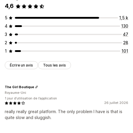
Notifications
Conformité au RGPD
4,6
5
1,5 k
4
130
3
47
2
28
1
101
Écrire un avis
Tous les avis
The Girl Boutique
Royaume-Uni
1 jour d’utilisation de l’application
26 juillet 2026
really really great platform. The only problem I have is that is
quite slow and sluggish.