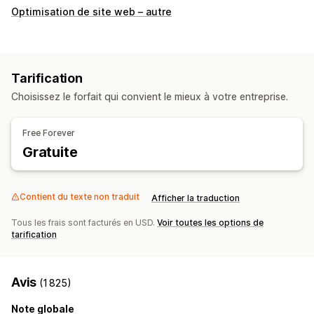
Comportement du client
Optimisation de site web – autre
Suivi en temps réel
Suivi de l’activité
Suivi de l’événement
Relecture de session
Filtres de réexécution
Segmentation
Pages vues
Tarification
Liens brisés
Analyse de cohorte
Choisissez le forfait qui convient le mieux à votre entreprise.
Marketing et ventes
Connaissances issues de l’IA
Attribution marketing
Free Forever
Analyse des données de paiement
Gratuite
Retour sur investissement publicitaire (ROAS)
Suivi des achats
Analyse de l’entonnoir
Suivi UTM
Contient du texte non traduit
Afficher la traduction
Panier abandonné
Suivi de pixel
Tous les frais sont facturés en USD.
Voir toutes les options de
Supports visuels et rapports
tarification
Cartes thermiques
Tableau de bord des analyses de données
Avis
Tableaux de bord personnalisés
Rapports personnalisés
(1 825)
Exportation des données
Analyse de l’historique
Note globale