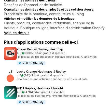
Consulter les données des clients:
Données de l’appareil et de l’activité
Consulter les données des employés et des collaborateurs:
Propriétaire de la boutique, contributeurs au blog
Afficher et modifier les données de la boutique:
Clients, produits, commandes, réductions, analyse de la
boutique, Boutique en ligne, interface d'administration Shopify
Voir les détails
Plus d’applications comme celle-ci
Propel Replay, Survey, Heatmap
étoile(s) sur 5
4,9
(600)
•
Forfait gratuit disponible
600 avis au total
Fix lost sales: record session replays, heatmaps, AI analytics
Built for Shopify
Lucky Orange Heatmaps & Replay
étoile(s) sur 5
4,7
(811)
•
Forfait gratuit disponible
811 avis au total
Spot friction and optimize confidently with visual data.
MIDA Replay, Heatmap & Insight
étoile(s) sur 5
4,9
(471)
•
Forfait gratuit disponible
471 avis au total
Fix lost sales: live replays, revenue heatmaps & AI analytics
Built for Shopify