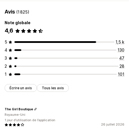
Tableau de bord des analyses de données
Avis
Tableaux de bord personnalisés
Rapports personnalisés
(1 825)
Exportation des données
Analyse de l’historique
Note globale
Notifications
Conformité au RGPD
4,6
5
1,5 k
4
130
3
47
2
28
1
101
Écrire un avis
Tous les avis
The Girl Boutique
Royaume-Uni
1 jour d’utilisation de l’application
26 juillet 2026