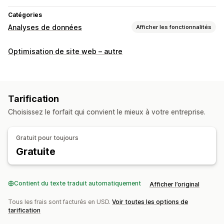
Catégories
Analyses de données
Afficher les fonctionnalités
Comportement du client
Optimisation de site web – autre
Suivi en temps réel
Suivi de l’activité
Suivi de l’événement
Relecture de session
Filtres de réexécution
Segmentation
Pages vues
Tarification
Liens brisés
Analyse de cohorte
Choisissez le forfait qui convient le mieux à votre entreprise.
Marketing et ventes
Connaissances issues de l’IA
Attribution marketing
Gratuit pour toujours
Analyse des données de paiement
Gratuite
Retour sur investissement publicitaire (ROAS)
Suivi des achats
Analyse de l’entonnoir
Suivi UTM
Contient du texte traduit automatiquement
Afficher l’original
Panier abandonné
Suivi de pixel
Tous les frais sont facturés en USD.
Voir toutes les options de
Supports visuels et rapports
tarification
Cartes thermiques