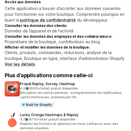
Accès aux données
Cette application a besoin d’accéder aux données suivantes
pour fonctionner sur votre boutique. Comprendre pourquoi en
lisant la
politique de confidentialité
du développeur.
Consulter les données des clients:
Données de l’appareil et de l’activité
Consulter les données des employés et des collaborateurs:
Propriétaire de la boutique, contributeurs au blog
Afficher et modifier les données de la boutique:
Clients, produits, commandes, réductions, analyse de la
boutique, Boutique en ligne, interface d'administration Shopify
Voir les détails
Plus d’applications comme celle-ci
Propel Replay, Survey, Heatmap
étoile(s) sur 5
4,9
(600)
•
Forfait gratuit disponible
600 avis au total
Récupérez les ventes perdues : enregistrements de rediffusions,
cartes thermiques, analyses par l’IA
Built for Shopify
Lucky Orange Heatmaps & Replay
étoile(s) sur 5
4,7
(811)
•
Forfait gratuit disponible
811 avis au total
Repérez les frictions et optimisez en toute confiance avec des
données visuelles.