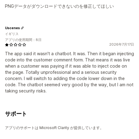
PNGデータがダウンロードできないのを修正してほしい
Uscenes
イギリス
アプリの使用期間：8日
2026年7月17日
The app said it wasn't a chatbot. It was. Then it began injecting
code into the customer comment form. That means it was live
when a customer was paying if it was able to inject code on
the page. Totally unprofessional and a serious security
concern. I will switch to adding the code lower down in the
code. The chatbot seemed very good by the way, but I am not
taking security risks.
サポート
アプリのサポートは Microsoft Clarity が提供しています。