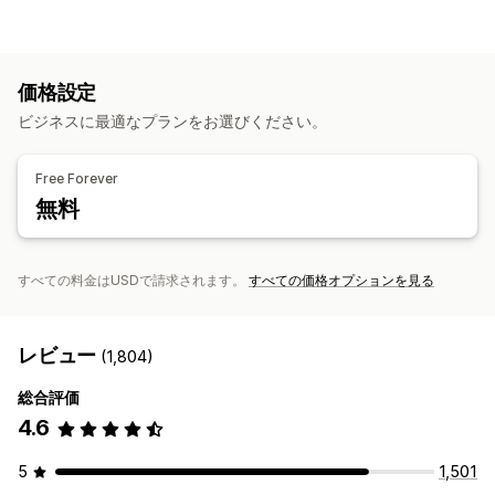
リアルタイム追跡
アクティビティ追跡
イベント追跡
セッションリプレイ
リプレイの絞り込み
セグメンテーション
ページ閲覧回数
リンク切れ
コホート分析
価格設定
マーケティングと販売
ビジネスに最適なプランをお選びください。
AIによるインサイト
マーケティングアトリビューション
チェックアウト分析
ROAS
購入の追跡
ファネル分析
Free Forever
UTM追跡
カゴ落ち
ピクセル追跡
無料
ビジュアルとレポート
ヒートマップ
分析ダッシュボード
カスタムダッシュボード
すべての料金はUSDで請求されます。
すべての価格オプションを見る
カスタムレポート
データのエクスポート
履歴分析
通知
GDPR準拠
レビュー
(1,804)
総合評価
4.6
5
1,501