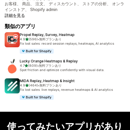
お客様、 商品、 注文、 ディスカウント、 ストアの分析、 オンラ
インストア、 Shopify admin
詳細を見る
類似のアプリ
Propel Replay, Survey, Heatmap
5つ星中
4.9
(596)
•
無料プランあり
合計レビュー数：596件
Fix lost sales: record session replays, heatmaps, AI analytics
Built for Shopify
Lucky Orange Heatmaps & Replay
5つ星中
4.7
(809)
•
無料プランあり
合計レビュー数：809件
Spot friction and optimize confidently with visual data.
MIDA Replay, Heatmap & Insight
5つ星中
4.9
(464)
•
無料プランあり
合計レビュー数：464件
Fix lost sales: live replays, revenue heatmaps & AI analytics
Built for Shopify
使ってみたいアプリがあり