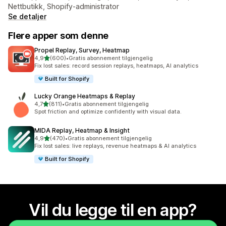
Nettbutikk, Shopify-administrator
Se detaljer
Flere apper som denne
Propel Replay, Survey, Heatmap
av 5 stjerner
4,9
(600)
•
Gratis abonnement tilgjengelig
Totalt 600 omtaler
Fix lost sales: record session replays, heatmaps, AI analytics
Built for Shopify
Lucky Orange Heatmaps & Replay
av 5 stjerner
4,7
(811)
•
Gratis abonnement tilgjengelig
Totalt 811 omtaler
Spot friction and optimize confidently with visual data.
MIDA Replay, Heatmap & Insight
av 5 stjerner
4,9
(470)
•
Gratis abonnement tilgjengelig
Totalt 470 omtaler
Fix lost sales: live replays, revenue heatmaps & AI analytics
Built for Shopify
Vil du legge til en app?