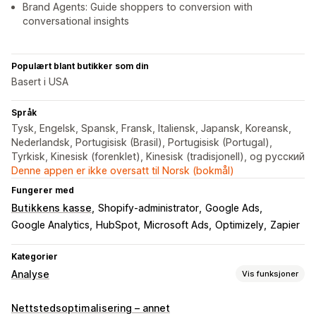
Brand Agents: Guide shoppers to conversion with
conversational insights
Populært blant butikker som din
Basert i USA
Språk
Tysk, Engelsk, Spansk, Fransk, Italiensk, Japansk, Koreansk,
Nederlandsk, Portugisisk (Brasil), Portugisisk (Portugal),
Tyrkisk, Kinesisk (forenklet), Kinesisk (tradisjonell), og русский
Denne appen er ikke oversatt til Norsk (bokmål)
Fungerer med
Butikkens kasse
Shopify-administrator
Google Ads
Google Analytics
HubSpot
Microsoft Ads
Optimizely
Zapier
Kategorier
Analyse
Vis funksjoner
Kundeatferd
Nettstedsoptimalisering – annet