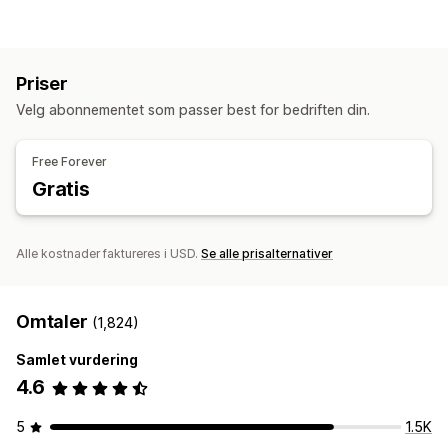
Sanntidssporing
Aktivitetssporing
Hendelsessporing
Øktreprise
Spill filtrering på nytt
Segmentering
Sidevisninger
Ødelagte lenker
Kohortanalyse
Priser
Markedsføring og salg
Velg abonnementet som passer best for bedriften din.
KI-innsikt
Markedsførings-attribusjon
Kasseanalyse
ROAS
Kjøpssporing
Trakteanalyse
UTM-sporing
Free Forever
Forlatt handlekurv
Pikselsporing
Gratis
Visuelt og rapporter
Varmekart
Analyse-instrumentbord
Alle kostnader faktureres i USD.
Se alle prisalternativer
Tilpassede instrumentbord
Tilpassede rapporter
Dataeksport
Historiske analyser
Varsler
Omtaler
Samtykke av personvernforordningen
(1,824)
Samlet vurdering
4.6
5
1.5K