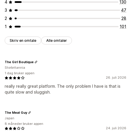
4
130
3
47
2
28
1
101
Skriv en omtale
Alle omtaler
The Girl Boutique
Storbritannia
1 dag bruker appen
26. juli 2026
really really great platform. The only problem I have is that is
quite slow and sluggish.
The Meat Guy
Japan
8 måneder bruker appen
24. juli 2026