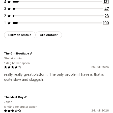
4
131
3
47
2
28
1
100
Skriv en omtale
Alle omtaler
The Girl Boutique
Storbritannia
1 dag bruker appen
26. juli 2026
really really great platform. The only problem I have is that is
quite slow and sluggish.
The Meat Guy
Japan
8 måneder bruker appen
24. juli 2026