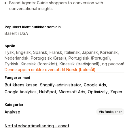
Brand Agents: Guide shoppers to conversion with
conversational insights
Populært blant butikker som din
Basert i USA
Språk
Tysk, Engelsk, Spansk, Fransk, Italiensk, Japansk, Koreansk,
Nederlandsk, Portugisisk (Brasil), Portugisisk (Portugal),
Tyrkisk, Kinesisk (forenklet), Kinesisk (tradisjonell), og русский
Denne appen er ikke oversatt til Norsk (bokmål)
Fungerer med
Butikkens kasse
Shopify-administrator
Google Ads
Google Analytics
HubSpot
Microsoft Ads
Optimizely
Zapier
Kategorier
Analyse
Vis funksjoner
Kundeatferd
Nettstedsoptimalisering – annet