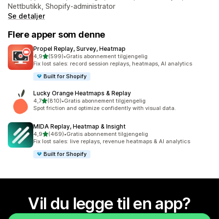
Nettbutikk, Shopify-administrator
Se detaljer
Flere apper som denne
Propel Replay, Survey, Heatmap
av 5 stjerner
4,9
(599)
•
Gratis abonnement tilgjengelig
Totalt 599 omtaler
Fix lost sales: record session replays, heatmaps, AI analytics
Built for Shopify
Lucky Orange Heatmaps & Replay
av 5 stjerner
4,7
(810)
•
Gratis abonnement tilgjengelig
Totalt 810 omtaler
Spot friction and optimize confidently with visual data.
MIDA Replay, Heatmap & Insight
av 5 stjerner
4,9
(469)
•
Gratis abonnement tilgjengelig
Totalt 469 omtaler
Fix lost sales: live replays, revenue heatmaps & AI analytics
Built for Shopify
Vil du legge til en app?