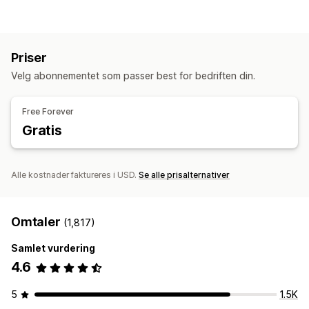
Sanntidssporing
Aktivitetssporing
Hendelsessporing
Øktreprise
Spill filtrering på nytt
Segmentering
Sidevisninger
Ødelagte lenker
Kohortanalyse
Priser
Markedsføring og salg
Velg abonnementet som passer best for bedriften din.
KI-innsikt
Markedsførings-attribusjon
Kasseanalyse
ROAS
Kjøpssporing
Trakteanalyse
UTM-sporing
Free Forever
Forlatt handlekurv
Pikselsporing
Gratis
Visuelt og rapporter
Varmekart
Analyse-instrumentbord
Alle kostnader faktureres i USD.
Se alle prisalternativer
Tilpassede instrumentbord
Tilpassede rapporter
Dataeksport
Historiske analyser
Varsler
Omtaler
Samtykke av personvernforordningen
(1,817)
Samlet vurdering
4.6
5
1.5K