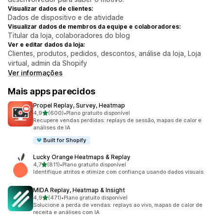
Visualizar dados de clientes:
Dados de dispositivo e de atividade
Visualizar dados de membros da equipe e colaboradores:
Titular da loja, colaboradores do blog
Ver e editar dados da loja:
Clientes, produtos, pedidos, descontos, análise da loja, Loja
virtual, admin da Shopify
Ver informações
Mais apps parecidos
Propel Replay, Survey, Heatmap
de 5 estrelas
4,9
(600)
•
Plano gratuito disponível
600 avaliações ao todo
Recupere vendas perdidas: replays de sessão, mapas de calor e
análises de IA
Built for Shopify
Lucky Orange Heatmaps & Replay
de 5 estrelas
4,7
(811)
•
Plano gratuito disponível
811 avaliações ao todo
Identifique atritos e otimize com confiança usando dados visuais.
MIDA Replay, Heatmap & Insight
de 5 estrelas
4,9
(471)
•
Plano gratuito disponível
471 avaliações ao todo
Solucione a perda de vendas: replays ao vivo, mapas de calor de
receita e análises com IA