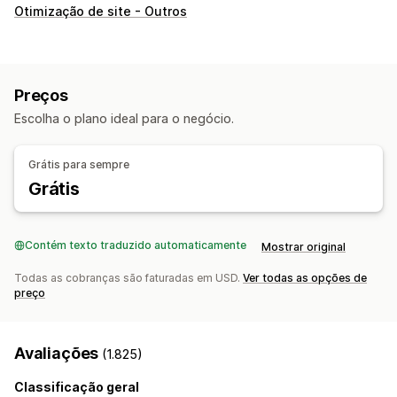
Comportamento do cliente
Otimização de site - Outros
Acompanhamento em tempo real
Acompanhamento de atividade
Acompanhamento de eventos
Repetição de sessão
Preços
Filtragem de repetição
Segmentação
Escolha o plano ideal para o negócio.
Visualizações da página
Links corrompidos
Análise de coorte
Grátis para sempre
Marketing e vendas
Grátis
Insights de IA
Atribuição de marketing
Análise de checkout
ROAS
Acompanhamento de compra
Contém texto traduzido automaticamente
Mostrar original
Análise de funil
Acompanhamento do Monitor de tráfego de Urchin (UTM,
Todas as cobranças são faturadas em USD.
Ver todas as opções de
na sigla em inglês)
preço
Carrinho abandonado
Acompanhamento de pixel
Elementos visuais e relatórios
Avaliações
(1.825)
Mapas codificados por cores
Classificação geral
Painel de controle de análises