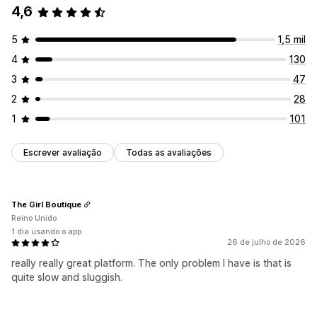
4,6
Painéis de controle personalizados
Relatórios personalizados
Exportação de dados
5
1,5 mil
Análise histórica
Notificações
Conformidade com o GDPR
4
130
3
47
2
28
1
101
Escrever avaliação
Todas as avaliações
The Girl Boutique
Reino Unido
1 dia usando o app
26 de julho de 2026
really really great platform. The only problem I have is that is
quite slow and sluggish.