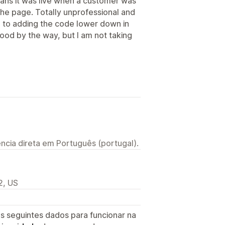
ns it was live when a customer was
 the page. Totally unprofessional and
ch to adding the code lower down in
od by the way, but I am not taking
ncia direta em Português (portugal).
2, US
s seguintes dados para funcionar na