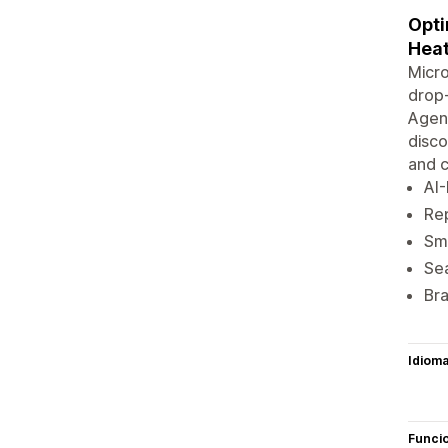
Opti
Hea
Micro
drop‑
Agent
disco
and c
AI-
Rep
Sma
Sea
Bra
Idiom
Funci