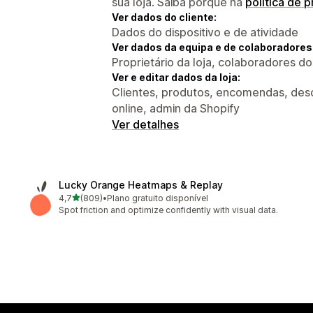
sua loja. Saiba porquê na
política de 
Ver dados do cliente:
Dados do dispositivo e de atividade
Ver dados da equipa e de colaboradores
Proprietário da loja, colaboradores d
Ver e editar dados da loja:
Clientes, produtos, encomendas, desco
online, admin da Shopify
Ver detalhes
Lucky Orange Heatmaps & Replay
de 5 estrelas
4,7
(809)
•
Plano gratuito disponível
809 total de avaliações
Spot friction and optimize confidently with visual data.