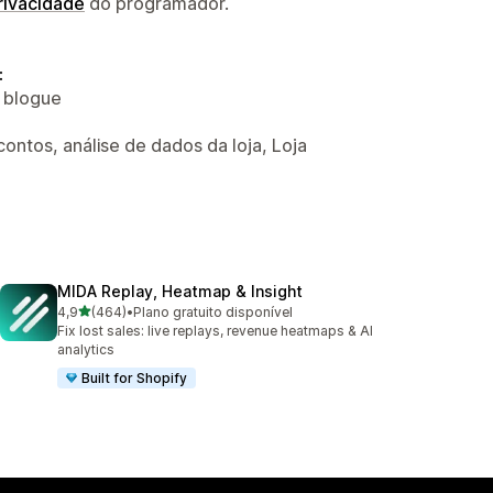
privacidade
do programador.
:
o blogue
ntos, análise de dados da loja, Loja
MIDA Replay, Heatmap & Insight
de 5 estrelas
4,9
(464)
•
Plano gratuito disponível
464 total de avaliações
Fix lost sales: live replays, revenue heatmaps & AI
analytics
Built for Shopify