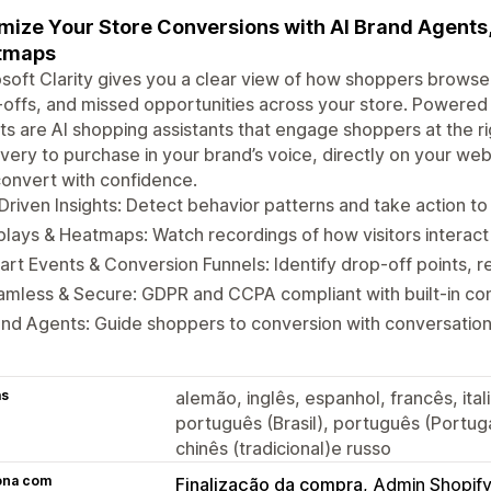
mize Your Store Conversions with AI Brand Agents,
tmaps
soft Clarity gives you a clear view of how shoppers browse
offs, and missed opportunities across your store. Powered b
s are AI shopping assistants that engage shoppers at the 
very to purchase in your brand’s voice, directly on your w
onvert with confidence.
Driven Insights: Detect behavior patterns and take action 
lays & Heatmaps: Watch recordings of how visitors interact
rt Events & Conversion Funnels: Identify drop-off points, r
mless & Secure: GDPR and CCPA compliant with built‑in co
nd Agents: Guide shoppers to conversion with conversationa
as
alemão, inglês, espanhol, francês, ita
português (Brasil), português (Portugal
chinês (tradicional)e russo
ona com
Finalização da compra
Admin Shopif