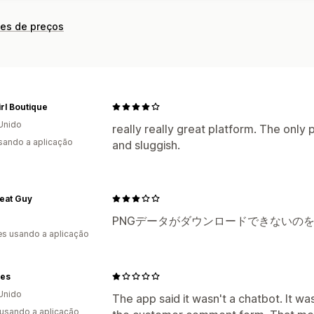
Exportação de dados
Análise do hist
Conformidade com o RGPD
ões de preços
rl Boutique
Unido
really really great platform. The only p
usando a aplicação
and sluggish.
eat Guy
PNGデータがダウンロードできないの
s usando a aplicação
es
Unido
The app said it wasn't a chatbot. It wa
 usando a aplicação