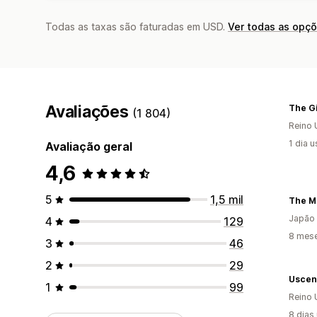
Todas as taxas são faturadas em USD.
Ver todas as opç
Avaliações
The Gi
(1 804)
Reino 
1 dia 
Avaliação geral
4,6
5
1,5 mil
The M
Japão
4
129
8 mese
3
46
2
29
Uscen
1
99
Reino 
8 dias