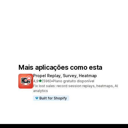
Mais aplicações como esta
Propel Replay, Survey, Heatmap
de 5 estrelas
4,9
(596)
•
Plano gratuito disponível
596 total de avaliações
Fix lost sales: record session replays, heatmaps, AI
analytics
Built for Shopify