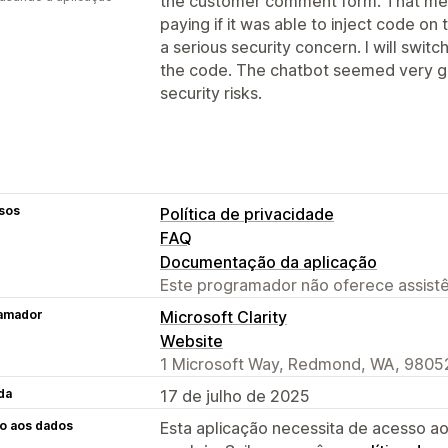
the customer comment form. That mea
paying if it was able to inject code on
a serious security concern. I will swit
the code. The chatbot seemed very go
security risks.
sos
Política de privacidade
FAQ
Documentação da aplicação
Este programador não oferece assistê
amador
Microsoft Clarity
Website
1 Microsoft Way, Redmond, WA, 9805
da
17 de julho de 2025
o aos dados
Esta aplicação necessita de acesso ao