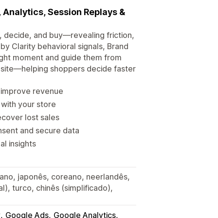
 Analytics, Session Replays &
, decide, and buy—revealing friction,
y Clarity behavioral signals, Brand
right moment and guide them from
ebsite—helping shoppers decide faster
to improve revenue
 with your store
ecover lost sales
nsent and secure data
l insights
liano, japonês, coreano, neerlandês,
), turco, chinês (simplificado),
y
Google Ads
Google Analytics