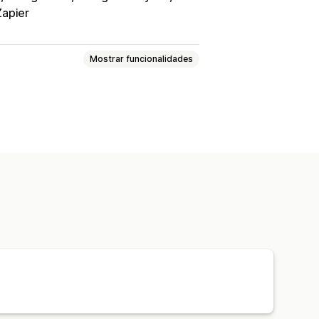
Zapier
Mostrar funcionalidades
atividade
Rastreio de eventos
epetição
Segmentação
uebradas
Análise de coortes
marketing
AS
Rastreio de compras
nho abandonado
Rastreio de píxeis
lise de dados
os personalizados