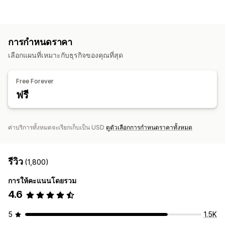
การติดตามแบบเรียลไทม์
การติดตามกิจกรรม
การติดตามเหตุการณ์
การเล่นซ้ำเซสชัน
การกรองการเล่นซ้ำ
การแบ่งกลุ่ม
ยอดเข้าชมหน้าเว็บ
ลิงก์เสีย
การวิเคราะห์ตามกลุ่ม
การกำหนดราคา
การตลาดและการขาย
เลือกแผนที่เหมาะกับธุรกิจของคุณที่สุด
ข้อมูลเชิงลึกจาก AI
การระบุแหล่งที่มาทางการตลาด
การวิเคราะห์การชำระเงิน
ROAS
การติดตามการซื้อ
Free Forever
การวิเคราะห์ช่องทาง
การติดตาม UTM
ฟรี
ตะกร้าสินค้าที่ยังไม่ชำระเงิน
การติดตามพิกเซล
ภาพและรายงาน
ค่าบริการทั้งหมดจะเรียกเก็บเป็น USD
ดูตัวเลือกการกำหนดราคาทั้งหมด
แผนที่ความร้อน
แดชบอร์ดการวิเคราะห์
แดชบอร์ดที่กำหนดเอง
รายงานที่กำหนดเอง
การส่งออกข้อมูล
การวิเคราะห์ในอดีต
รีวิว
การแจ้งเตือน
การปฏิบัติตาม GDPR
(1,800)
การให้คะแนนโดยรวม
4.6
5
1.5K