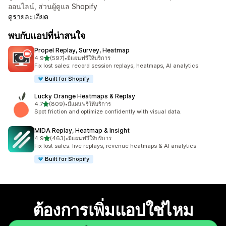
ออนไลน์, ส่วนผู้ดูแล Shopify
ดูรายละเอียด
พบกับแอปที่น่าสนใจ
Propel Replay, Survey, Heatmap
เต็ม 5 ดาว
4.9
(597)
•
มีแผนฟรีให้บริการ
ทั้งหมด 597 รีวิว
Fix lost sales: record session replays, heatmaps, AI analytics
Built for Shopify
Lucky Orange Heatmaps & Replay
เต็ม 5 ดาว
4.7
(809)
•
มีแผนฟรีให้บริการ
ทั้งหมด 809 รีวิว
Spot friction and optimize confidently with visual data.
MIDA Replay, Heatmap & Insight
เต็ม 5 ดาว
4.9
(463)
•
มีแผนฟรีให้บริการ
ทั้งหมด 463 รีวิว
Fix lost sales: live replays, revenue heatmaps & AI analytics
Built for Shopify
ต้องการเพิ่มแอปใช่ไหม