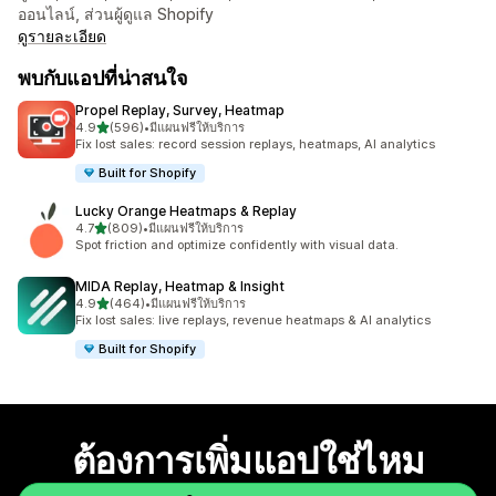
ออนไลน์, ส่วนผู้ดูแล Shopify
ดูรายละเอียด
พบกับแอปที่น่าสนใจ
Propel Replay, Survey, Heatmap
เต็ม 5 ดาว
4.9
(596)
•
มีแผนฟรีให้บริการ
ทั้งหมด 596 รีวิว
Fix lost sales: record session replays, heatmaps, AI analytics
Built for Shopify
Lucky Orange Heatmaps & Replay
เต็ม 5 ดาว
4.7
(809)
•
มีแผนฟรีให้บริการ
ทั้งหมด 809 รีวิว
Spot friction and optimize confidently with visual data.
MIDA Replay, Heatmap & Insight
เต็ม 5 ดาว
4.9
(464)
•
มีแผนฟรีให้บริการ
ทั้งหมด 464 รีวิว
Fix lost sales: live replays, revenue heatmaps & AI analytics
Built for Shopify
ต้องการเพิ่มแอปใช่ไหม