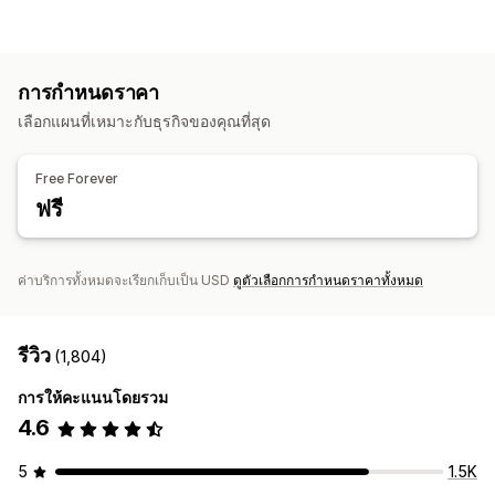
การติดตามแบบเรียลไทม์
การติดตามกิจกรรม
การติดตามเหตุการณ์
การเล่นซ้ำเซสชัน
การกรองการเล่นซ้ำ
การแบ่งกลุ่ม
ยอดเข้าชมหน้าเว็บ
ลิงก์เสีย
การวิเคราะห์ตามกลุ่ม
การกำหนดราคา
การตลาดและการขาย
เลือกแผนที่เหมาะกับธุรกิจของคุณที่สุด
ข้อมูลเชิงลึกจาก AI
การระบุแหล่งที่มาทางการตลาด
การวิเคราะห์การชำระเงิน
ROAS
การติดตามการซื้อ
Free Forever
การวิเคราะห์ช่องทาง
การติดตาม UTM
ฟรี
ตะกร้าสินค้าที่ยังไม่ชำระเงิน
การติดตามพิกเซล
ภาพและรายงาน
ค่าบริการทั้งหมดจะเรียกเก็บเป็น USD
ดูตัวเลือกการกำหนดราคาทั้งหมด
แผนที่ความร้อน
แดชบอร์ดการวิเคราะห์
แดชบอร์ดที่กำหนดเอง
รายงานที่กำหนดเอง
การส่งออกข้อมูล
การวิเคราะห์ในอดีต
รีวิว
การแจ้งเตือน
การปฏิบัติตาม GDPR
(1,804)
การให้คะแนนโดยรวม
4.6
5
1.5K