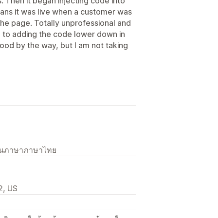
s. Then it began injecting code into
ns it was live when a customer was
 the page. Totally unprofessional and
ch to adding the code lower down in
od by the way, but I am not taking
เป็นภาษาภาษาไทย
2, US