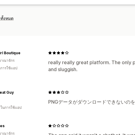
รายงานที่กำหนดเอง
การส่งออกข้อมูล
ก
การปฏิบัติตาม GDPR
ทั้งหมด
rl Boutique
อาณาจักร
really really great platform. The only p
ในการใช้แอป
and sluggish.
eat Guy
PNGデータがダウンロードできないの
น ในการใช้แอป
es
อาณาจักร