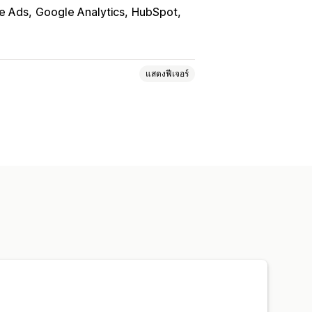
e Ads
Google Analytics
HubSpot
แสดงฟีเจอร์
กรรม
การติดตามเหตุการณ์
การแบ่งกลุ่ม
ยอดเข้าชมหน้าเว็บ
ทางการตลาด
การวิเคราะห์การชำระเงิน
ช่องทาง
การติดตาม UTM
พิกเซล
แดชบอร์ดที่กำหนดเอง