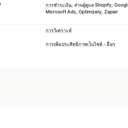
บ
การชำระเงิน
ส่วนผู้ดูแล Shopify
Googl
Microsoft Ads
Optimizely
Zapier
การวิเคราะห์
พฤติกรรมของลูกค้า
การเพิ่มประสิทธิภาพเว็บไซต์ - อื่นๆ
การติดตามแบบเรียลไทม์
การติดตามกิจ
การเล่นซ้ำเซสชัน
การกรองการเล่นซ้ำ
ลิงก์เสีย
การวิเคราะห์ตามกลุ่ม
การตลาดและการขาย
ข้อมูลเชิงลึกจาก AI
การระบุแหล่งที่มา
ROAS
การติดตามการซื้อ
การวิเคราะห์
ตะกร้าสินค้าที่ยังไม่ชำระเงิน
การติดตาม
ภาพและรายงาน
แผนที่ความร้อน
แดชบอร์ดการวิเคราะห์