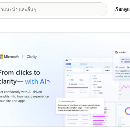
เรียกดู
อรีรูปภาพที่แสดง