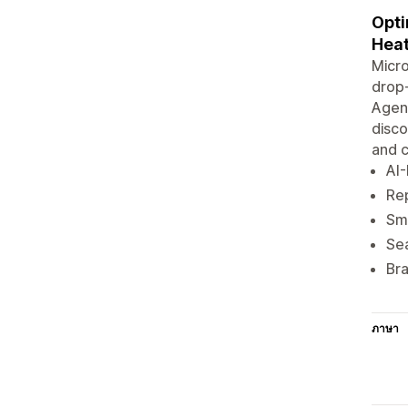
Opti
Hea
Micro
drop‑
Agent
disco
and c
AI-
Rep
Sma
Sea
Bra
ภาษา