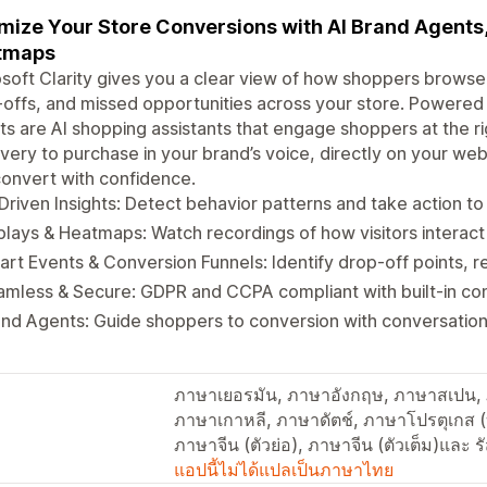
mize Your Store Conversions with AI Brand Agents,
tmaps
soft Clarity gives you a clear view of how shoppers browse
offs, and missed opportunities across your store. Powered b
s are AI shopping assistants that engage shoppers at the 
very to purchase in your brand’s voice, directly on your w
onvert with confidence.
Driven Insights: Detect behavior patterns and take action 
lays & Heatmaps: Watch recordings of how visitors interact
rt Events & Conversion Funnels: Identify drop-off points, r
mless & Secure: GDPR and CCPA compliant with built‑in co
nd Agents: Guide shoppers to conversion with conversationa
ภาษาเยอรมัน, ภาษาอังกฤษ, ภาษาสเปน, ภา
ภาษาเกาหลี, ภาษาดัตช์, ภาษาโปรตุเกส (
ภาษาจีน (ตัวย่อ), ภาษาจีน (ตัวเต็ม)และ รั
แอปนี้ไม่ได้แปลเป็นภาษาไทย