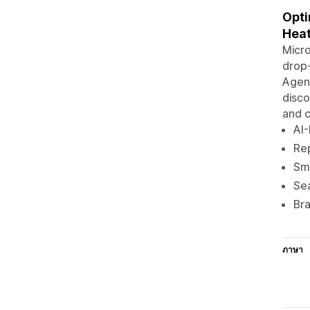
Opti
Hea
Micro
drop‑
Agent
disco
and c
AI-
Rep
Sma
Sea
Bra
ภาษา