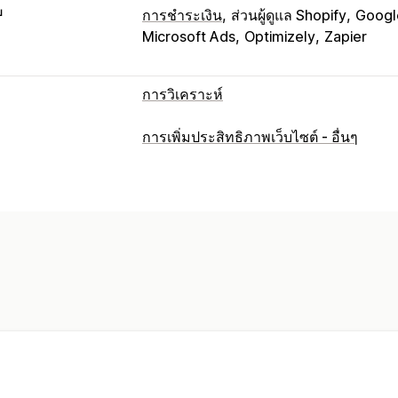
บ
การชำระเงิน
ส่วนผู้ดูแล Shopify
Googl
Microsoft Ads
Optimizely
Zapier
การวิเคราะห์
พฤติกรรมของลูกค้า
การเพิ่มประสิทธิภาพเว็บไซต์ - อื่นๆ
การติดตามแบบเรียลไทม์
การติดตามกิจ
การเล่นซ้ำเซสชัน
การกรองการเล่นซ้ำ
ลิงก์เสีย
การวิเคราะห์ตามกลุ่ม
การตลาดและการขาย
ข้อมูลเชิงลึกจาก AI
การระบุแหล่งที่มา
ROAS
การติดตามการซื้อ
การวิเคราะห์
ตะกร้าสินค้าที่ยังไม่ชำระเงิน
การติดตาม
ภาพและรายงาน
แผนที่ความร้อน
แดชบอร์ดการวิเคราะห์