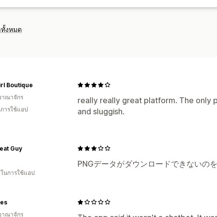
รายงานที่กำหนดเอง
การส่งออกข้อมูล
ก
การปฏิบัติตาม GDPR
ทั้งหมด
rl Boutique
อาณาจักร
really really great platform. The only p
ในการใช้แอป
and sluggish.
eat Guy
PNGデータがダウンロードできないの
น ในการใช้แอป
es
อาณาจักร