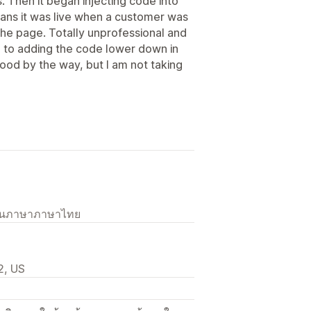
s. Then it began injecting code into
ns it was live when a customer was
 the page. Totally unprofessional and
ch to adding the code lower down in
od by the way, but I am not taking
เป็นภาษาภาษาไทย
2, US