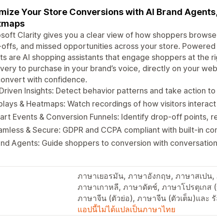
mize Your Store Conversions with AI Brand Agents,
tmaps
soft Clarity gives you a clear view of how shoppers browse
offs, and missed opportunities across your store. Powered b
s are AI shopping assistants that engage shoppers at the 
very to purchase in your brand’s voice, directly on your w
onvert with confidence.
Driven Insights: Detect behavior patterns and take action 
lays & Heatmaps: Watch recordings of how visitors interact
rt Events & Conversion Funnels: Identify drop-off points, r
mless & Secure: GDPR and CCPA compliant with built‑in co
nd Agents: Guide shoppers to conversion with conversationa
ภาษาเยอรมัน, ภาษาอังกฤษ, ภาษาสเปน, ภา
ภาษาเกาหลี, ภาษาดัตช์, ภาษาโปรตุเกส (
ภาษาจีน (ตัวย่อ), ภาษาจีน (ตัวเต็ม)และ รั
แอปนี้ไม่ได้แปลเป็นภาษาไทย