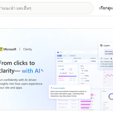
เรียกดู
อรีรูปภาพที่แสดง