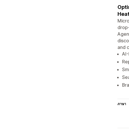
Opti
Hea
Micro
drop‑
Agent
disco
and c
AI-
Rep
Sma
Sea
Bra
ภาษา