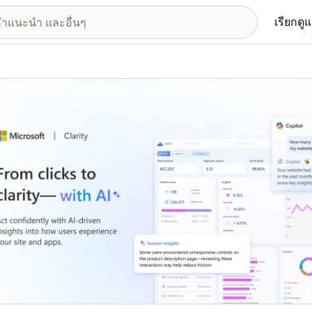
เรียกดู
อรีรูปภาพที่แสดง