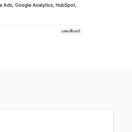
e Ads
Google Analytics
HubSpot
แสดงฟีเจอร์
กรรม
การติดตามเหตุการณ์
การแบ่งกลุ่ม
ยอดเข้าชมหน้าเว็บ
ทางการตลาด
การวิเคราะห์การชำระเงิน
ช่องทาง
การติดตาม UTM
พิกเซล
แดชบอร์ดที่กำหนดเอง