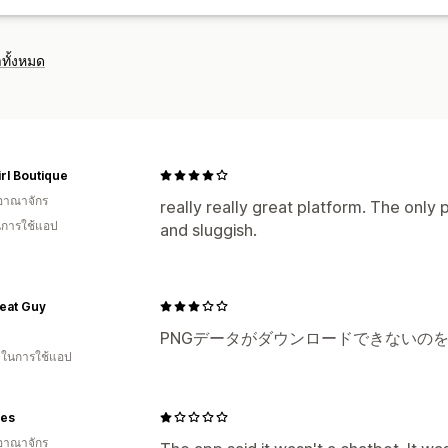
รายงานที่กำหนดเอง
การส่งออกข้อมูล
ก
การปฏิบัติตาม GDPR
ทั้งหมด
rl Boutique
อาณาจักร
really really great platform. The only p
ในการใช้แอป
and sluggish.
eat Guy
PNGデータがダウンロードできないの
น ในการใช้แอป
es
อาณาจักร