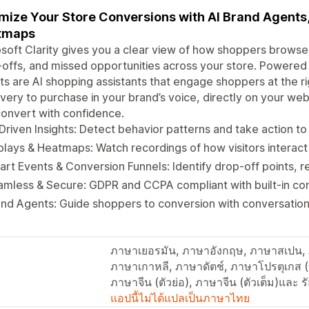
mize Your Store Conversions with AI Brand Agents,
tmaps
soft Clarity gives you a clear view of how shoppers browse
offs, and missed opportunities across your store. Powered b
s are AI shopping assistants that engage shoppers at the 
very to purchase in your brand’s voice, directly on your w
onvert with confidence.
Driven Insights: Detect behavior patterns and take action 
lays & Heatmaps: Watch recordings of how visitors interact
rt Events & Conversion Funnels: Identify drop-off points, r
mless & Secure: GDPR and CCPA compliant with built‑in co
nd Agents: Guide shoppers to conversion with conversationa
ภาษาเยอรมัน, ภาษาอังกฤษ, ภาษาสเปน, ภา
ภาษาเกาหลี, ภาษาดัตช์, ภาษาโปรตุเกส (
ภาษาจีน (ตัวย่อ), ภาษาจีน (ตัวเต็ม)และ รั
แอปนี้ไม่ได้แปลเป็นภาษาไทย