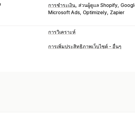
บ
การชำระเงิน
ส่วนผู้ดูแล Shopify
Googl
Microsoft Ads
Optimizely
Zapier
การวิเคราะห์
พฤติกรรมของลูกค้า
การเพิ่มประสิทธิภาพเว็บไซต์ - อื่นๆ
การติดตามแบบเรียลไทม์
การติดตามกิจ
การเล่นซ้ำเซสชัน
การกรองการเล่นซ้ำ
ลิงก์เสีย
การวิเคราะห์ตามกลุ่ม
การตลาดและการขาย
ข้อมูลเชิงลึกจาก AI
การระบุแหล่งที่มา
ROAS
การติดตามการซื้อ
การวิเคราะห์
ตะกร้าสินค้าที่ยังไม่ชำระเงิน
การติดตาม
ภาพและรายงาน
แผนที่ความร้อน
แดชบอร์ดการวิเคราะห์