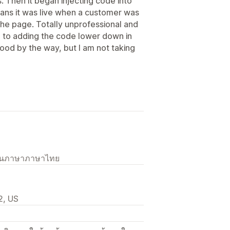
s. Then it began injecting code into
ns it was live when a customer was
 the page. Totally unprofessional and
ch to adding the code lower down in
od by the way, but I am not taking
เป็นภาษาภาษาไทย
2, US