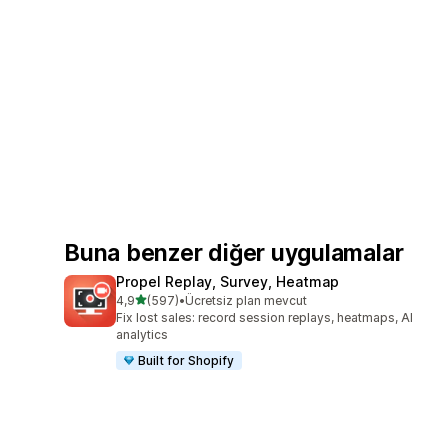
Buna benzer diğer uygulamalar
Propel Replay, Survey, Heatmap
5 yıldız üzerinden
4,9
(597)
•
Ücretsiz plan mevcut
toplam 597 değerlendirme
Fix lost sales: record session replays, heatmaps, AI
analytics
Built for Shopify