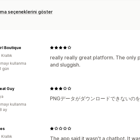
rma seçeneklerini göster
rl Boutique
 Krallık
really really great platform. The only p
mayı kullanma
and sluggish.
:1 gün
eat Guy
ya
PNGデータがダウンロードできないの
mayı kullanma
:8 ay
es
 Krallık
The app said it wasn't a chatbot. It wa