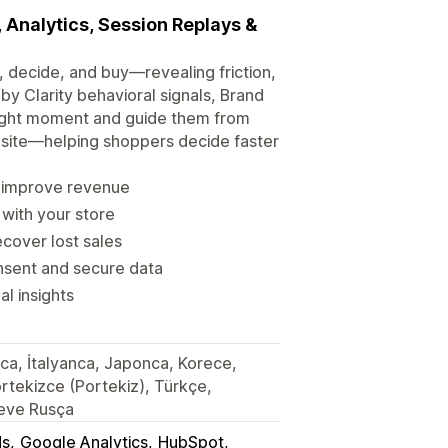
 Analytics, Session Replays &
, decide, and buy—revealing friction,
y Clarity behavioral signals, Brand
right moment and guide them from
ebsite—helping shoppers decide faster
to improve revenue
 with your store
ecover lost sales
nsent and secure data
l insights
zca, İtalyanca, Japonca, Korece,
rtekizce (Portekiz), Türkçe,
ceve Rusça
ds
Google Analytics
HubSpot