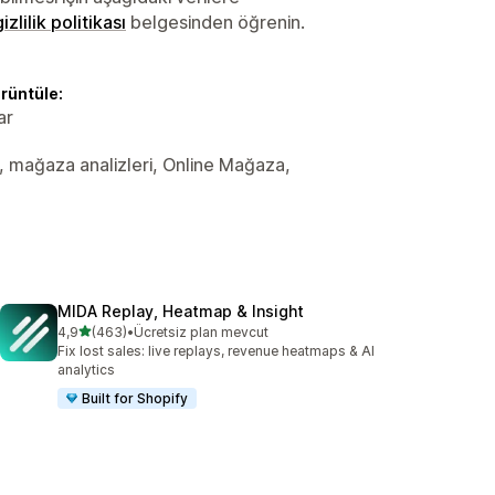
gizlilik politikası
belgesinden öğrenin.
örüntüle:
ar
ler, mağaza analizleri, Online Mağaza,
MIDA Replay, Heatmap & Insight
5 yıldız üzerinden
4,9
(463)
•
Ücretsiz plan mevcut
toplam 463 değerlendirme
Fix lost sales: live replays, revenue heatmaps & AI
analytics
Built for Shopify