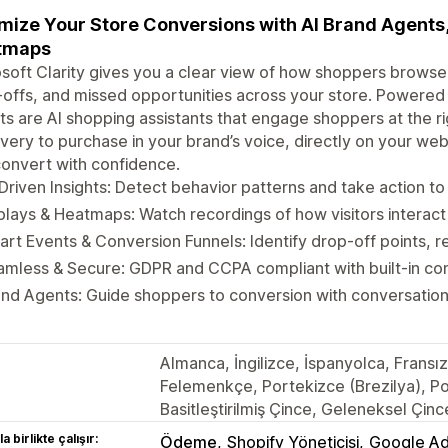
mize Your Store Conversions with AI Brand Agents,
tmaps
soft Clarity gives you a clear view of how shoppers browse
offs, and missed opportunities across your store. Powered b
s are AI shopping assistants that engage shoppers at the 
very to purchase in your brand’s voice, directly on your w
onvert with confidence.
Driven Insights: Detect behavior patterns and take action 
lays & Heatmaps: Watch recordings of how visitors interact
rt Events & Conversion Funnels: Identify drop-off points, r
mless & Secure: GDPR and CCPA compliant with built‑in co
nd Agents: Guide shoppers to conversion with conversationa
Almanca, İngilizce, İspanyolca, Fransı
Felemenkçe, Portekizce (Brezilya), Po
Basitleştirilmiş Çince, Geleneksel Çin
a birlikte çalışır:
Ödeme
Shopify Yöneticisi
Google A