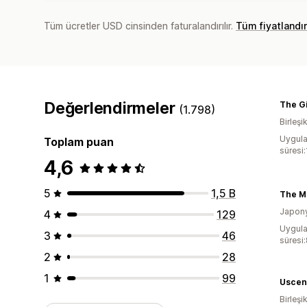
Tüm ücretler USD cinsinden faturalandırılır.
Tüm fiyatlandı
Değerlendirmeler
The Gi
(1.798)
Birleşik
Uygula
Toplam puan
süresi
4,6
5
1,5 B
The M
Japon
4
129
Uygula
3
46
süresi
2
28
1
99
Uscen
Birleşik