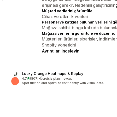
erişmesi gerekir. Nedenini geliştiricinin
Müşteri verilerini görüntüle:
Cihaz ve etkinlik verileri
Personel ve katkıda bulunan verilerini g
Mağaza sahibi, bloga katkıda bulunanl
Mağaza verilerini görüntüle ve düzenle:
Müşteriler, ürünler, siparişler, indirim
Shopify yöneticisi
Ayrıntıları inceleyin
Lucky Orange Heatmaps & Replay
5 yıldız üzerinden
4,7
(807)
•
Ücretsiz plan mevcut
toplam 807 değerlendirme
Spot friction and optimize confidently with visual data.