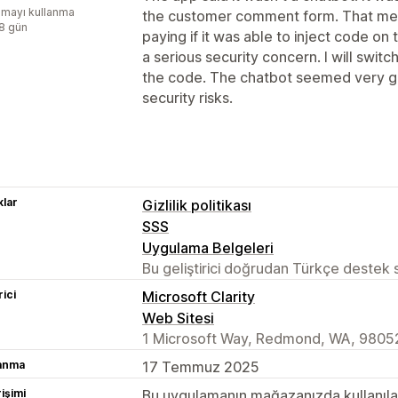
mayı kullanma
the customer comment form. That mea
:8 gün
paying if it was able to inject code on
a serious security concern. I will swit
the code. The chatbot seemed very go
security risks.
lar
Gizlilik politikası
SSS
Uygulama Belgeleri
Bu geliştirici doğrudan Türkçe destek
rici
Microsoft Clarity
Web Sitesi
1 Microsoft Way, Redmond, WA, 9805
lanma
17 Temmuz 2025
rişimi
Bu uygulamanın mağazanızda kullanılabi