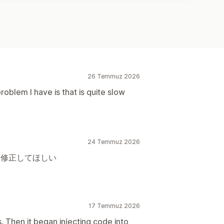
26 Temmuz 2026
roblem I have is that is quite slow
24 Temmuz 2026
を修正してほしい
17 Temmuz 2026
s. Then it began injecting code into