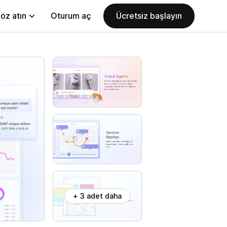
öz atın
Oturum aç
Ücretsiz başlayın
+ 3 adet daha