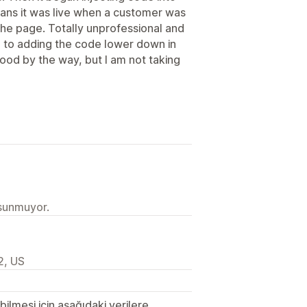
ns it was live when a customer was
 the page. Totally unprofessional and
ch to adding the code lower down in
od by the way, but I am not taking
 sunmuyor.
2, US
lmesi için aşağıdaki verilere