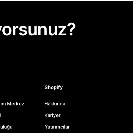
yorsunuz?
Shopify
dım Merkezi
Hakkında
i
Kariyer
luluğu
Yatırımcılar