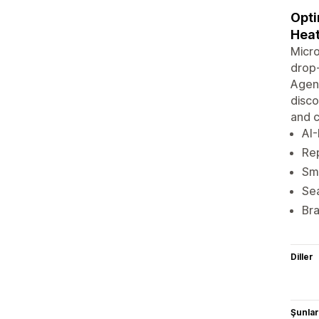
Opti
Hea
Micro
drop‑
Agent
disco
and c
AI-
Rep
Sma
Sea
Bra
Diller
Şunlarl