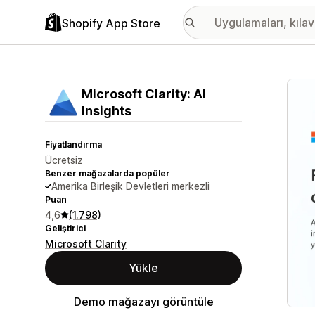
Shopify App Store
Öne ç
Microsoft Clarity: AI
Insights
Fiyatlandırma
Ücretsiz
Benzer mağazalarda popüler
Amerika Birleşik Devletleri merkezli
Puan
4,6
(1.798)
Geliştirici
Microsoft Clarity
Yükle
Demo mağazayı görüntüle