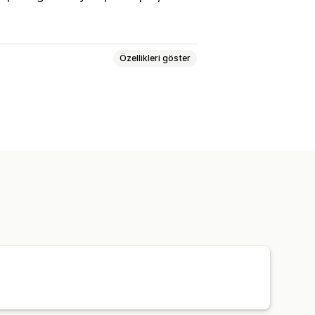
Özellikleri göster
Etkinlik takibi
Oturum tekrarı
yon
Sayfa görüntülemeleri
elikleri
Ödeme analizleri
ROAS
ibi
Yarım bırakılmış sepet
Özel kontrol panelleri
Özel raporlar
dirimler
GDPR uyumluluğu