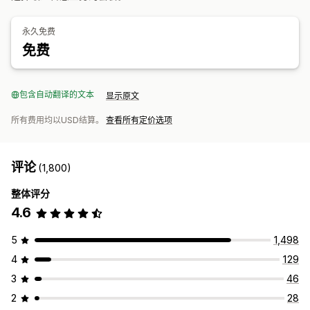
UTM 跟踪
弃购
像素跟踪
永久免费
视觉和报告
免费
热图
分析控制面板
自定义控制面板
自定义报告
数据导出
历史分析
通知
GDPR 合规
包含自动翻译的文本
显示原文
所有费用均以USD结算。
查看所有定价选项
评论
(1,800)
整体评分
4.6
5
1,498
4
129
3
46
2
28