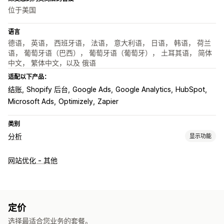
位于美国
语言
德语， 英语， 西班牙语， 法语， 意大利语， 日语， 韩语， 荷兰
语， 葡萄牙语（巴西）， 葡萄牙语（葡萄牙）， 土耳其语， 简体
中文， 繁体中文，以及 俄语
适配以下产品：
结账
Shopify 后台
Google Ads
Google Analytics
HubSpot
Microsoft Ads
Optimizely
Zapier
类别
分析
显示功能
客户行为
网站优化 - 其他
实时跟踪
活动跟踪
事件跟踪
访问重播
重播筛选
细分
页面浏览量
失效的链接
群组分析
营销和销售
定价
AI 洞察
营销归因
结账分析
ROAS
购买跟踪
漏斗分析
选择最适合您业务的套餐。