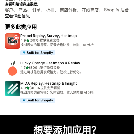
查看和编辑商店数据:
客户、 产品、 订单、 折扣、 商店分析、 在线商店、 Shopify 后台
查看详细信息
更多此类应用
Propel Replay, Survey, Heatmap
星（满分 5 星）
4.9
(597)
•
提供免费套餐
总共 597 条评论
挽回流失的销售额：记录会话回放、热图、AI 分析
Built for Shopify
Lucky Orange Heatmaps & Replay
星（满分 5 星）
4.7
(809)
•
提供免费套餐
总共 809 条评论
通过可视化数据发现阻力，轻松进行优化。
MIDA Replay, Heatmap & Insight
星（满分 5 星）
4.9
(463)
•
提供免费套餐
总共 463 条评论
挽回流失的销售额：实时回放、收入热图和 AI 分析
Built for Shopify
想要添加应用？