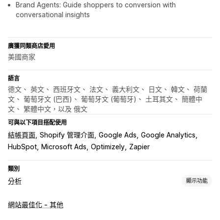
Brand Agents: Guide shoppers to conversion with
conversational insights
廣獲同類商店愛用
美國商家
語言
德文、 英文、 西班牙文、 法文、 義大利文、 日文、 韓文、 荷蘭
文、 葡萄牙文 (巴西)、 葡萄牙文 (葡萄牙)、 土耳其文、 簡體中
文、 繁體中文，以及 俄文
可與以下項目搭配使用
結帳頁面
Shopify 管理介面
Google Ads
Google Analytics
HubSpot
Microsoft Ads
Optimizely
Zapier
類別
分析
顯示功能
顧客行為
網站最佳化 - 其他
即時追蹤
行為追蹤
活動追蹤
重新執行工作階段
重新執行篩選