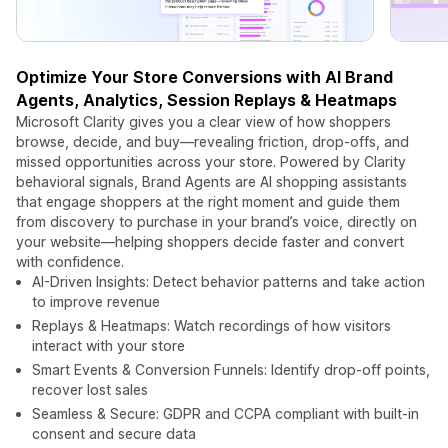
Optimize Your Store Conversions with AI Brand
Agents, Analytics, Session Replays & Heatmaps
Microsoft Clarity gives you a clear view of how shoppers
browse, decide, and buy—revealing friction, drop‑offs, and
missed opportunities across your store. Powered by Clarity
behavioral signals, Brand Agents are AI shopping assistants
that engage shoppers at the right moment and guide them
from discovery to purchase in your brand’s voice, directly on
your website—helping shoppers decide faster and convert
with confidence.
AI-Driven Insights: Detect behavior patterns and take action
to improve revenue
Replays & Heatmaps: Watch recordings of how visitors
interact with your store
Smart Events & Conversion Funnels: Identify drop-off points,
recover lost sales
Seamless & Secure: GDPR and CCPA compliant with built‑in
consent and secure data