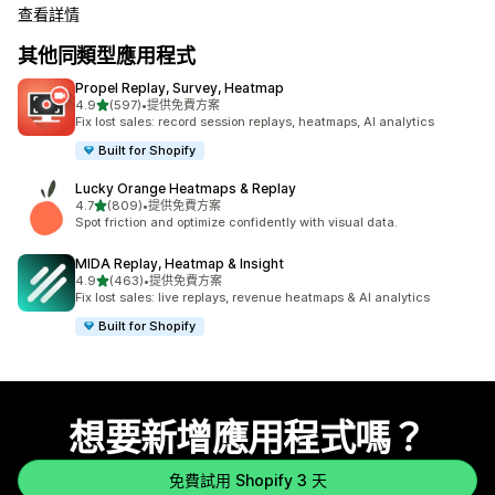
查看詳情
其他同類型應用程式
Propel Replay, Survey, Heatmap
滿分 5 顆星
4.9
(597)
•
提供免費方案
共有 597 則評價
Fix lost sales: record session replays, heatmaps, AI analytics
Built for Shopify
Lucky Orange Heatmaps & Replay
滿分 5 顆星
4.7
(809)
•
提供免費方案
共有 809 則評價
Spot friction and optimize confidently with visual data.
MIDA Replay, Heatmap & Insight
滿分 5 顆星
4.9
(463)
•
提供免費方案
共有 463 則評價
Fix lost sales: live replays, revenue heatmaps & AI analytics
Built for Shopify
想要新增應用程式嗎？
免費試用 Shopify 3 天