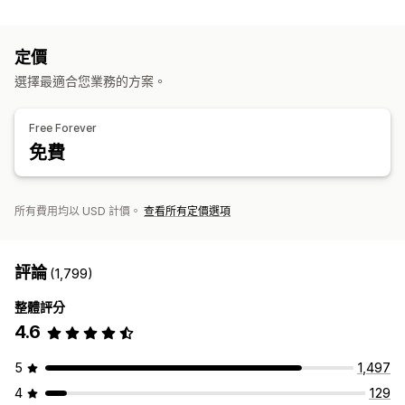
分群
頁面閱覽量
故障連結
客群分析
行銷和銷售
定價
AI 深入分析
行銷歸因
結帳分析
廣告投資報酬率
購買追蹤
選擇最適合您業務的方案。
漏斗分析
Urchin 流量監視器 (UTM) 追蹤
放棄的購物車
像素追蹤
Free Forever
免費
視覺化內容和報告
熱點圖
分析控制面板
自訂控制面板
自訂報告
匯出報告
歷程分析
通知
GDPR 法規遵循
所有費用均以 USD 計價。
查看所有定價選項
評論
(1,799)
整體評分
4.6
5
1,497
4
129