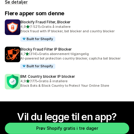
Se detaljer
Flere apper som denne
Blockify Fraud Filter, Blocker
av 5 stjerner
4,9
(1 521)
•
Gratis å installere
Totalt 1521 omtaler
Block fraud with IP blocker, bot blocker and country blocker
Built for Shopify
Blocky Fraud Filter IP Blocker
av 5 stjerner
4,7
(314)
•
Gratis abonnement tilgjengelig
Totalt 314 omtaler
AI-powered bot protection country blocker, captcha bot blocker
Built for Shopify
BM: Country blocker IP blocker
av 5 stjerner
4,9
(177)
•
Gratis å installere
Totalt 177 omtaler
Block Bots & Block Country to Protect Your Online Store
Vil du legge til en app?
Prøv Shopify gratis i tre dager