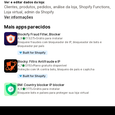
Ver e editar dados da loja:
Clientes, produtos, pedidos, análise da loja, Shopify Functions,
Loja virtual, admin da Shopify
Ver informações
Mais apps parecidos
Blockify Fraud Filter, Blocker
de 5 estrelas
4,9
(1.527)
•
Grátis para instalar
1527 avaliações ao todo
Bloqueie fraudes com bloqueador de IP, bloqueador de bots e
bloqueador por país
Built for Shopify
Blocky: Filtro Antifraude e IP
de 5 estrelas
4,7
(315)
•
Plano gratuito disponível
315 avaliações ao todo
Proteção com IA contra bots, bloqueio de país e captcha
Built for Shopify
BM: Country blocker IP blocker
de 5 estrelas
4,9
(177)
•
Grátis para instalar
177 avaliações ao todo
Bloqueie bots e países para proteger sua loja virtual