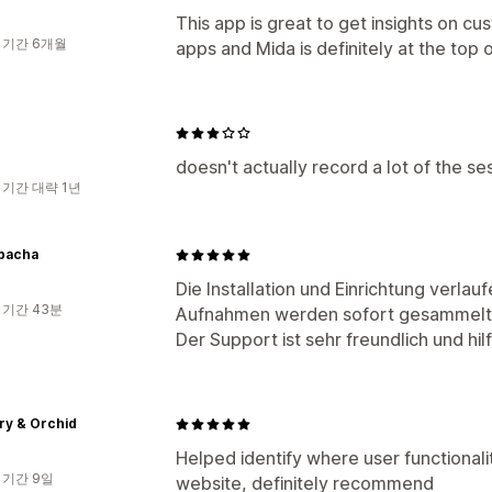
This app is great to get insights on c
 기간 6개월
apps and Mida is definitely at the top of
doesn't actually record a lot of the se
 기간 대략 1년
Ppacha
Die Installation und Einrichtung verlau
 기간 43분
Aufnahmen werden sofort gesammelt
Der Support ist sehr freundlich und hi
ry & Orchid
Helped identify where user functiona
 기간 9일
website, definitely recommend