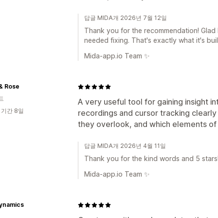
답글 MIDA개 2026년 7월 12일
Thank you for the recommendation! Glad
needed fixing. That's exactly what it's bui
Mida-app.io Team ✨
 & Rose
드
A very useful tool for gaining insight i
 기간 8일
recordings and cursor tracking clearly
they overlook, and which elements of t
답글 MIDA개 2026년 4월 11일
Thank you for the kind words and 5 stars!
Mida-app.io Team ✨
Dynamics