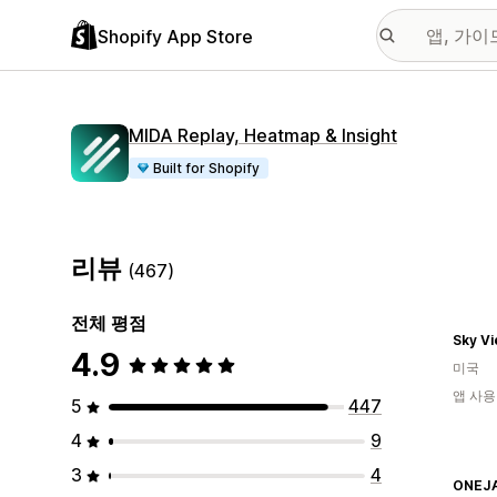
Shopify App Store
MIDA Replay, Heatmap & Insight
Built for Shopify
리뷰
(467)
전체 평점
Sky Vi
4.9
미국
앱 사용
5
447
4
9
3
4
ONEJ