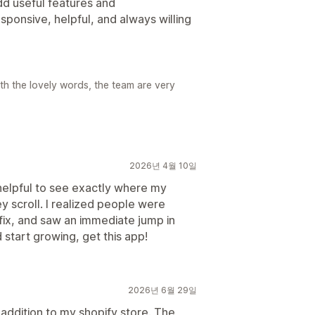
dd useful features and
ponsive, helpful, and always willing
th the lovely words, the team are very
2026년 4월 10일
o helpful to see exactly where my
y scroll. I realized people were
ix, and saw an immediate jump in
 start growing, get this app!
2026년 6월 29일
addition to my shopify store. The