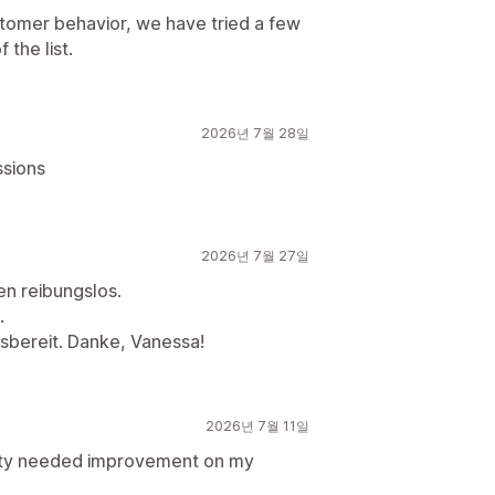
ustomer behavior, we have tried a few
 the list.
2026년 7월 28일
ssions
2026년 7월 27일
fen reibungslos.
.
lfsbereit. Danke, Vanessa!
2026년 7월 11일
lity needed improvement on my