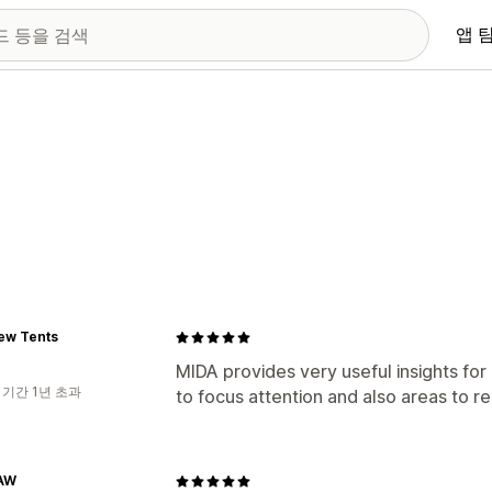
앱 
ew Tents
MIDA provides very useful insights for 
 기간 1년 초과
to focus attention and also areas to 
AW