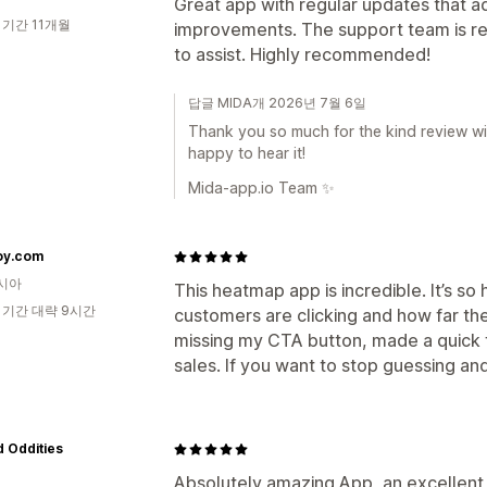
Great app with regular updates that a
 기간 11개월
improvements. The support team is res
to assist. Highly recommended!
답글 MIDA개 2026년 7월 6일
Thank you so much for the kind review wi
happy to hear it!
Mida-app.io Team ✨
oy.com
시아
This heatmap app is incredible. It’s s
 기간 대략 9시간
customers are clicking and how far the
missing my CTA button, made a quick f
sales. If you want to stop guessing and
 Oddities
Absolutely amazing App, an excellent 