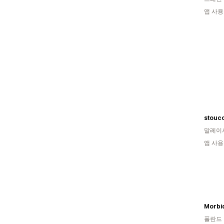
앱 사용
stouc
말레이
앱 사용
Morbid
폴란드