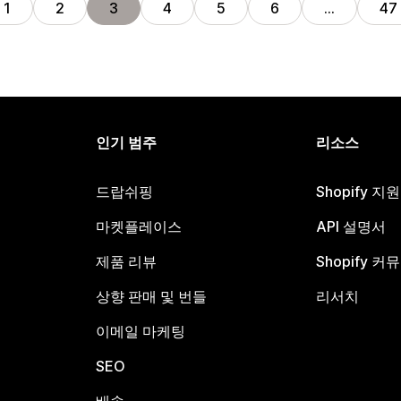
1
2
3
4
5
6
…
47
인기 범주
리소스
드랍쉬핑
Shopify 지
마켓플레이스
API 설명서
제품 리뷰
Shopify 커
상향 판매 및 번들
리서치
이메일 마케팅
SEO