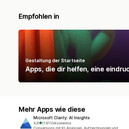
Empfohlen in
Gestaltung der Startseite
Apps, die dir helfen, eine eindruc
Mehr Apps wie diese
Microsoft Clarity: AI Insights
von 5 Sternen
4,6
(1.811)
•
Kostenlos
1811 Rezensionen insgesamt
Conversions mit KI-Analysen, Aufzeichnungen und