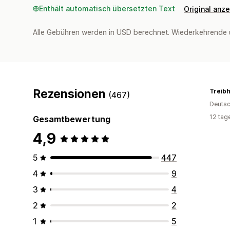
Enthält automatisch übersetzten Text
Original anz
Alle Gebühren werden in USD berechnet. Wiederkehrende 
Rezensionen
(467)
Deutsc
12 tag
Gesamtbewertung
4,9
5
447
4
9
3
4
2
2
1
5