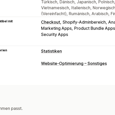
Türkisch, Dänisch, Japanisch, Polnisch
Vietnamesisch, Italienisch, Norwegisc
(Vereinfacht), Rumänisch, Arabisch, F
ibel mit
Checkout
Shopify-Adminbereich
Ana
Marketing Apps
Product Bundle Apps
Security Apps
orien
Statistiken
Kundenverhalten
Website-Optimierung – Sonstiges
Tracking in Echtzeit
Aktivitäts-Track
Sitzungswiederholung
Wiederholungs
Seitenaufrufe
Besucher-IP
Lifetime 
Treueanalyse
Kohortenanalyse
Marketing und Vertrieb
hmen passt.
KI-Einblicke
Marketingattribution
Ch
Gewinneinblicke
Kaufverfolgung
Fu