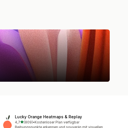
Lucky Orange Heatmaps & Replay
von 5 Sternen
4,7
(809)
•
Kostenloser Plan verfügbar
809 Rezensionen insgesamt
Reibungspunkte erkennen und souverän mit visuellen