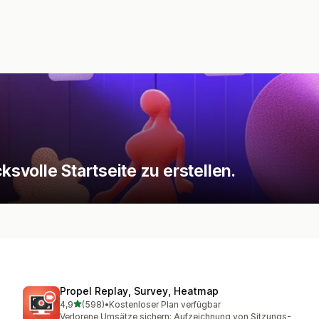
ksvolle Startseite zu erstellen.
Propel Replay, Survey, Heatmap
von 5 Sternen
4,9
(598)
•
Kostenloser Plan verfügbar
598 Rezensionen insgesamt
Verlorene Umsätze sichern: Aufzeichnung von Sitzungs-