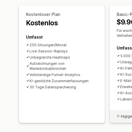
Kostenloser Plan
Basic-P
$9.9
Kostenlos
Für wac
Verhalte
Umfasst
250 Sitzungen/Monat
Umfass
Live-Session-Replays
5.000 
Unbegrenzte Heatmaps
Unbeg
Aufzeichnungen von
KI-Feh
Warenkorbabbrüchen
KI-Suc
Vollständige Funnel-Analytics
E-Mail
KI-gestützte Zusammenfassungen
Erweite
30 Tage Datenspeicherung
KI-Ass
Lebens
7-tägige