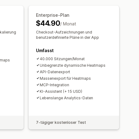
acking
Enterprise-Plan
$44.90
/ Monat
tzerdefinierte Dashboards
kalierung
Checkout-Aufzeichnungen und
rking
Benutzerdefinierte Berichte
benutzerdefinierte Pläne in der App
ognose
Berichtsplanung
Umfasst
nce
40.000 Sitzungen/Monat
tmaps
Unbegrenzte dynamische Heatmaps
API-Datenexport
Massenexport für Heatmaps
MCP-Integration
KI-Assistent (+ 15 USD)
Lebenslange Analytics-Daten
7-tägiger kostenloser Test