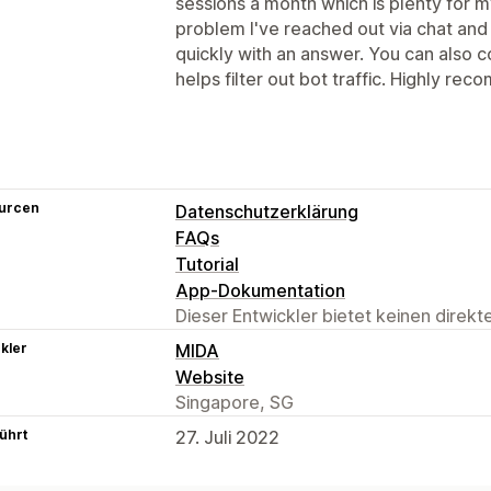
sessions a month which is plenty for m
problem I've reached out via chat an
quickly with an answer. You can also c
helps filter out bot traffic. Highly re
urcen
Datenschutzerklärung
FAQs
Tutorial
App-Dokumentation
Dieser Entwickler bietet keinen direk
kler
MIDA
Website
Singapore, SG
ührt
27. Juli 2022