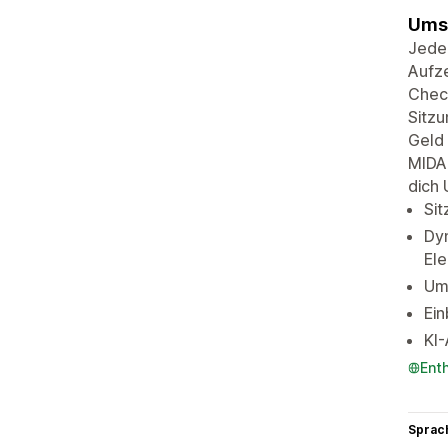
Umsa
Jeder
Aufze
Check
Sitzu
Geld 
MIDA 
dich 
Si
Dyn
El
Ums
Ein
KI
Ent
Sprac