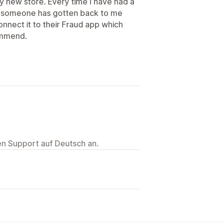
y new store. Every time I have had a
d someone has gotten back to me
onnect it to their Fraud app which
commend.
ten Support auf Deutsch an.