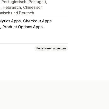
, Portugiesisch (Portugal),
h, Hebräisch, Chinesisch
innisch und Deutsch
lytics Apps
Checkout Apps
Product Options Apps
Funktionen anzeigen
ing
Event-Tracking
filterung
Segmentierung
Value (LTV)
Defekte Links
eckout-Analysen
ROAS
nnel-Analyse
UTM-Tracking