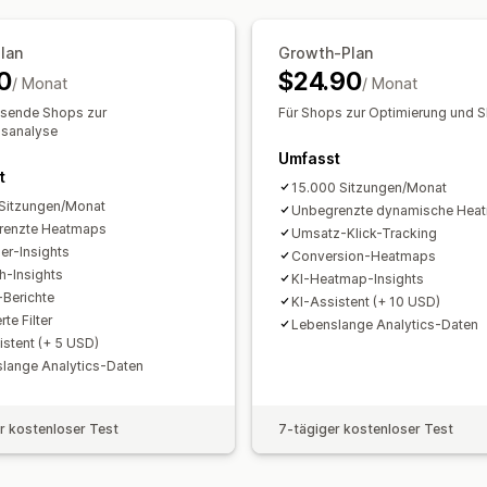
Abgebrochener Warenkorb
Pixel-Tr
lan
Growth-Plan
Bildmaterial und Berichte
0
$24.90
/ Monat
/ Monat
Heatmaps
Analyse-Dashboard
Benu
hsende Shops zur
Für Shops zur Optimierung und S
Berichte für mehrere Shops
Benchma
nsanalyse
Datenexport
Umfasst
Historische Analyse
Pr
t
Benachrichtigungen
DSGVO-Complia
15.000 Sitzungen/Monat
Sitzungen/Monat
Unbegrenzte dynamische Hea
renzte Heatmaps
Umsatz-Klick-Tracking
ler-Insights
Conversion-Heatmaps
h-Insights
KI-Heatmap-Insights
-Berichte
KI-Assistent (+ 10 USD)
rte Filter
Lebenslange Analytics-Daten
istent (+ 5 USD)
lange Analytics-Daten
r kostenloser Test
7-tägiger kostenloser Test