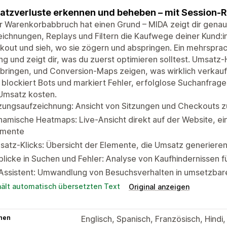
tzverluste erkennen und beheben – mit Session-R
 Warenkorbabbruch hat einen Grund – MIDA zeigt dir genau, 
ichnungen, Replays und Filtern die Kaufwege deiner Kund:i
out und sieh, wo sie zögern und abspringen. Ein mehrsprach
ng und zeigt dir, was du zuerst optimieren solltest. Umsatz
bringen, und Conversion-Maps zeigen, was wirklich verkauf
blockiert Bots und markiert Fehler, erfolglose Suchanfrag
Umsatz kosten.
tzungsaufzeichnung: Ansicht von Sitzungen und Checkouts 
amische Heatmaps: Live-Ansicht direkt auf der Website, ei
emente
atz-Klicks: Übersicht der Elemente, die Umsatz generiere
blicke in Suchen und Fehler: Analyse von Kaufhindernissen f
-Assistent: Umwandlung von Besuchsverhalten in umsetzbar
hält automatisch übersetzten Text
Original anzeigen
hen
Englisch, Spanisch, Französisch, Hindi