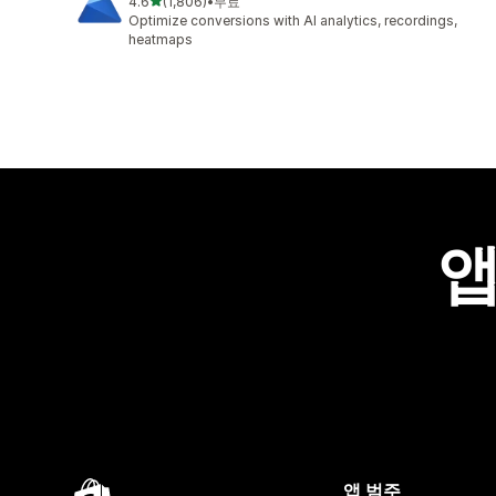
별 5개 중
4.6
(1,806)
•
무료
총 리뷰 1806개
Optimize conversions with AI analytics, recordings,
heatmaps
앱
앱 범주