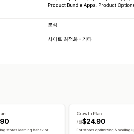
Product Bundle Apps
Product Option
분석
고객 행동
사이트 최적화 - 기타
실시간 추적
활동 추적
이벤트 추적
세
페이지 보기
방문자 IP
고객 평생 가치(L
고객 충성도 분석
코호트 분석
마케팅 및 판매
AI 분석 정보
마케팅 기여
결제 분석
R
퍼널 분석
UTM 추적
중단된 카트
픽셀
시각화 및 보고서
히트맵
분석 대시보드
사용자 지정 대
lan
Growth Plan
사용자 지정 보고서
데이터 내보내기
과
.90
$24.90
/월
GDPR 규정 준수
ing stores learning behavior
For stores optimizing & scaling 