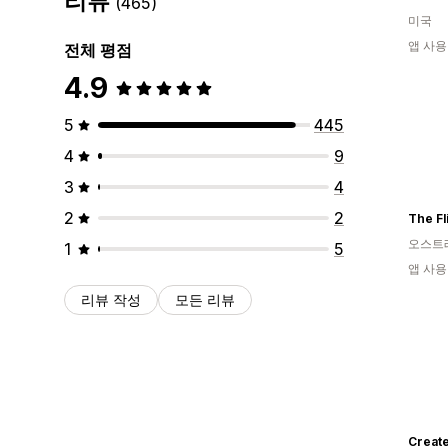
리뷰
(465)
미국
앱 사용
전체 평점
4.9
5
445
4
9
3
4
2
2
The Fl
오스트
1
5
앱 사용
리뷰 작성
모든 리뷰
Create