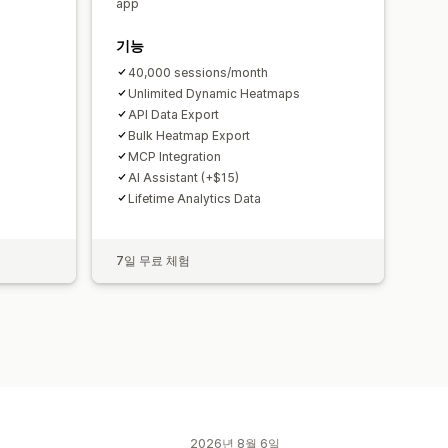
app
기능
40,000 sessions/month
Unlimited Dynamic Heatmaps
API Data Export
Bulk Heatmap Export
MCP Integration
AI Assistant (+$15)
Lifetime Analytics Data
7일 무료 체험
2026년 8월 6일