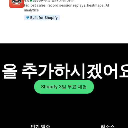
별 5개 중
4.9
(596)
•
무료 플랜 사용 가능
총 리뷰 596개
Fix lost sales: record session replays, heatmaps, AI
analytics
Built for Shopify
을 추가하시겠어
Shopify 3일 무료 체험
인기 범주
리소스