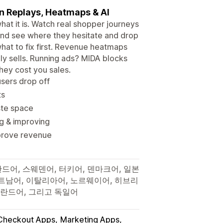
on Replays, Heatmaps & AI
t it is. Watch real shopper journeys
s, and see where they hesitate and drop
 what to fix first. Revenue heatmaps
y sells. Running ads? MIDA blocks
hey cost you sales.
sers drop off
ts
ste space
g & improving
improve revenue
란드어, 스웨덴어, 터키어, 덴마크어, 일본
베트남어, 이탈리아어, 노르웨이어, 히브리
 핀란드어, 그리고 독일어
Checkout Apps
Marketing Apps