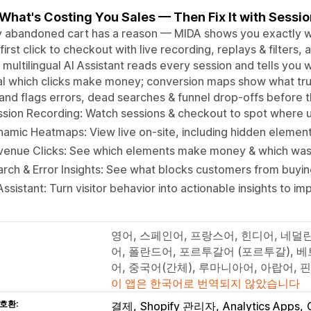
What's Costing You Sales — Then Fix It with Sessi
 abandoned cart has a reason — MIDA shows you exactly wha
first click to checkout with live recording, replays & filter
A multilingual AI Assistant reads every session and tells you
l which clicks make money; conversion maps show what trul
and flags errors, dead searches & funnel drop-offs before t
sion Recording: Watch sessions & checkout to spot where u
amic Heatmaps: View live on-site, including hidden elemen
venue Clicks: See which elements make money & which wa
rch & Error Insights: See what blocks customers from buyin
Assistant: Turn visitor behavior into actionable insights to 
영어, 스페인어, 프랑스어, 힌디어, 네덜
어, 폴란드어, 포르투갈어 (포르투갈), 
어, 중국어(간체), 루마니아어, 아랍어,
이 앱은 한국어로 번역되지 않았습니다
호환:
결제
Shopify 관리자
Analytics Apps