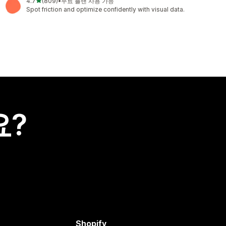
별 5개 중
4.7
(809)
•
무료 플랜 사용 가능
총 리뷰 809개
Spot friction and optimize confidently with visual data.
요?
Shopify