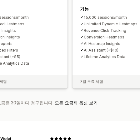
기능
sessions/month
15,000 sessions/month
ted Heatmaps
Unlimited Dynamic Heatmaps
r Insights
Revenue Click Tracking
rch Insights
Conversion Heatmaps
Reports
AI Heatmap Insights
ed Filters
AI Assistant (+$10)
istant (+$5)
Lifetime Analytics Data
me Analytics Data
 체험
7일 무료 체험
 요금은 30일마다 청구됩니다.
모든 요금제 옵션 보기
Violet