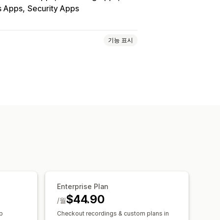
s Apps
Security Apps
기능 표시
션 재생
재생 필터링
세분화
TV)
작동되지 않는 링크
OAS
수익 분석 정보
구매 추적
 추적
시보드
멀티스토어 보고서
벤치마킹
Enterprise Plan
거 분석
예측
보고서 예약
알림
$44.90
/월
up
Checkout recordings & custom plans in