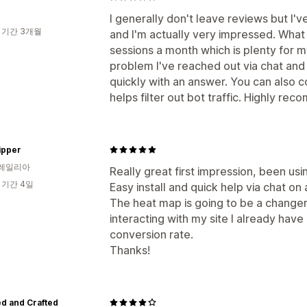
I generally don't leave reviews but I'v
 기간 3개월
and I'm actually very impressed. What I
sessions a month which is plenty for m
problem I've reached out via chat an
quickly with an answer. You can also c
helps filter out bot traffic. Highly re
ipper
레일리아
Really great first impression, been usi
 기간 4일
Easy install and quick help via chat on 
The heat map is going to be a change
interacting with my site I already have 
conversion rate.
Thanks!
d and Crafted