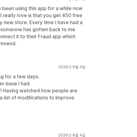
e been using this app for a while now
 really love is that you get 450 free
y new store. Every time I have had a
d someone has gotten back to me
onnect it to their Fraud app which
commend.
2026년 8월 4일
ng for a few days.
an issue I had.
r! Having watched how people are
a list of modifications to improve
2026년 8월 4일