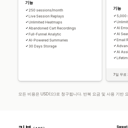
기능
기능
250 sessions/month
5,000 
Live Session Replays
Unlimi
Unlimited Heatmaps
AI Erro
Abandoned Cart Recordings
AI Sea
Full-Funnel Analytic
Email 
AI-Powered Summaries
Advanc
30 Days Storage
AI Ass
Lifeti
7일 무료
모든 비용은 USD(으)로 청구됩니다. 반복 요금 및 사용 기반
Sweet 