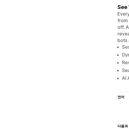
See 
Every
from 
off. 
revea
bots 
Ses
Dyn
Re
Sea
AI 
언어
다음과 