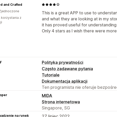
d and Crafted
Zjednoczone
This is a great APP to use to unders
ń korzystania z
and what they are looking at in my sto
ji
it has proved useful for understandin
Only 4 stars as I wish there were more
y
Polityka prywatności
Często zadawane pytania
Tutoriale
Dokumentacja aplikacji
Ten programista nie oferuje bezpośred
oper
MIDA
Strona internetowa
Singapore, SG
adzenie na rynek
27 lipiec 2022