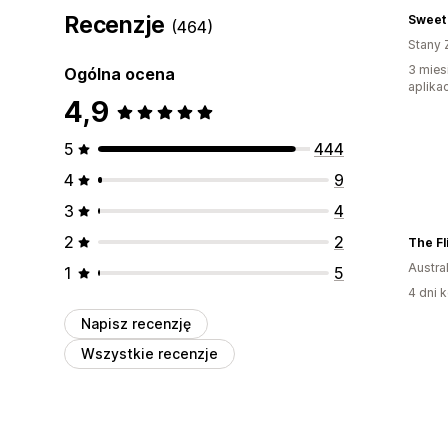
Recenzje
Sweet 
(464)
Stany 
3 mies
Ogólna ocena
aplikac
4,9
5
444
4
9
3
4
2
2
The Fl
Austral
1
5
4 dni k
Napisz recenzję
Wszystkie recenzje