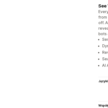
See 
Every
from 
off. 
revea
bots 
Ses
Dyn
Re
Sea
AI 
Języki
Współ