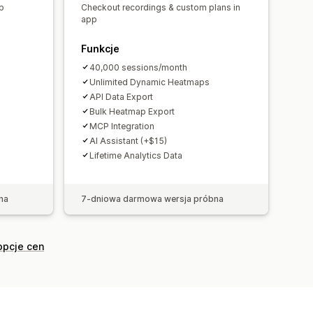
up
Checkout recordings & custom plans in
ndardowe pulpity
app
kaźniki referencyjne
Funkcje
nych
Dane archiwalne
Prognozy
40,000 sessions/month
Zgodność z RODO
Unlimited Dynamic Heatmaps
API Data Export
Bulk Heatmap Export
MCP Integration
AI Assistant (+$15)
Lifetime Analytics Data
na
7-dniowa darmowa wersja próbna
opcje cen