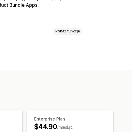
duct Bundle Apps
Pokaż funkcje
edzenie aktywności
zanie sesji
egmentacja
Wyświetlenia strony
okresowa wartość klienta (LTV)
Analizy kohorty
Analizy realizacji zakupu
ROAS
liza lejka
Śledzenie UTM
Enterprise Plan
ocą piksela
$44.90
/miesiąc