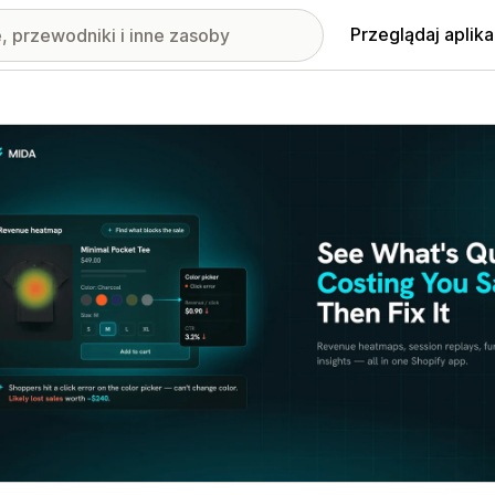
Przeglądaj aplika
nione obrazy w galerii