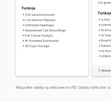
For grow
Funkcje
Funkcj
250 sessions/month
5,000 
Live Session Replays
Unlimi
Unlimited Heatmaps
AI Erro
Abandoned Cart Recordings
AI Sea
Full-Funnel Analytic
Email 
AI-Powered Summaries
Advanc
30 Days Storage
AI Ass
Lifeti
7-dniow
Wszystkie opłaty są naliczane w USD. Opłaty cykliczne i 