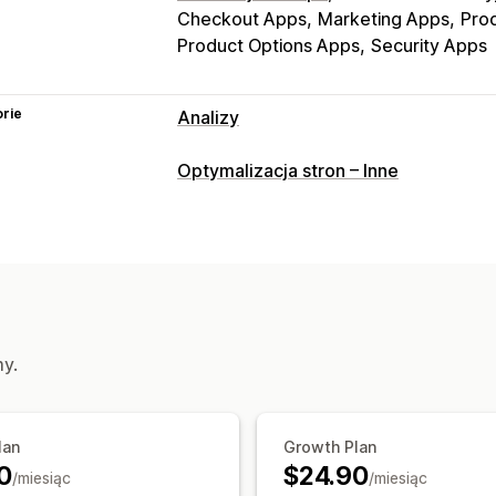
Checkout Apps
Marketing Apps
Pro
Product Options Apps
Security Apps
rie
Analizy
Zachowanie klientów
Optymalizacja stron – Inne
Śledzenie w czasie rzeczywistym
Śl
Śledzenie wydarzeń
Ponowne odtwar
Filtrowanie ponownych odtworzeń
S
Identyfikator odwiedzającego
Długo
Uszkodzone linki
Analiza lojalności
Marketing i sprzedaż
my.
Analiza AI
Atrybucja marketingowa
Analizy profilu
Śledzenie zakupu
Ana
lan
Growth Plan
Porzucony koszyk
Śledzenie za pom
0
$24.90
/miesiąc
/miesiąc
Materiały wizualne i raporty