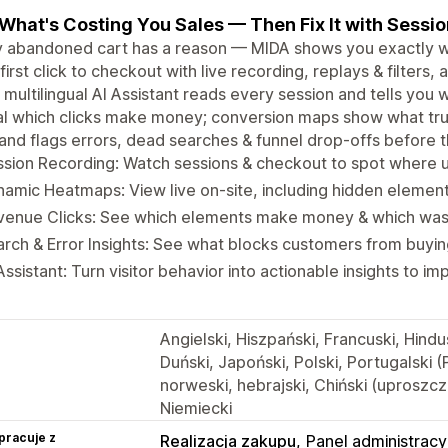
What's Costing You Sales — Then Fix It with Sessi
 abandoned cart has a reason — MIDA shows you exactly wha
first click to checkout with live recording, replays & filter
A multilingual AI Assistant reads every session and tells you
l which clicks make money; conversion maps show what trul
and flags errors, dead searches & funnel drop-offs before t
sion Recording: Watch sessions & checkout to spot where u
amic Heatmaps: View live on-site, including hidden elemen
venue Clicks: See which elements make money & which wa
rch & Error Insights: See what blocks customers from buyin
Assistant: Turn visitor behavior into actionable insights to 
Angielski, Hiszpański, Francuski, Hind
Duński, Japoński, Polski, Portugalski (
norweski, hebrajski, Chiński (uproszczo
Niemiecki
pracuje z
Realizacja zakupu
Panel administracy