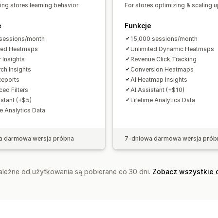
ing stores learning behavior
For stores optimizing & scaling 
Mapy cieplne
Analizy pulpitu
Niesta
e
Raporty dotyczące wielu sklepów
Funkcje
Ws
Niestandardowe raporty
Eksport da
sessions/month
15,000 sessions/month
ted Heatmaps
Unlimited Dynamic Heatmaps
Planowanie raportów
Powiadomienia
r Insights
Revenue Click Tracking
rch Insights
Conversion Heatmaps
Reports
AI Heatmap Insights
ed Filters
AI Assistant (+$10)
istant (+$5)
Lifetime Analytics Data
me Analytics Data
a darmowa wersja próbna
7-dniowa darmowa wersja prób
zależne od użytkowania są pobierane co 30 dni.
Zobacz wszystkie 