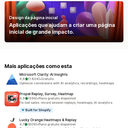
Design da página inicial
Aplicações que ajudam a criar uma página
inicial de grande impacto.
Mais aplicações como esta
Microsoft Clarity: AI Insights
de 5 estrelas
4,6
(1.804)
•
Gratuito
1804 total de avaliações
Optimize conversions with AI analytics, recordings, heatmaps
Propel Replay, Survey, Heatmap
de 5 estrelas
4,9
(596)
•
Plano gratuito disponível
596 total de avaliações
Fix lost sales: record session replays, heatmaps, AI analytics
Built for Shopify
Lucky Orange Heatmaps & Replay
de 5 estrelas
4,7
(809)
•
Plano gratuito disponível
809 total de avaliações