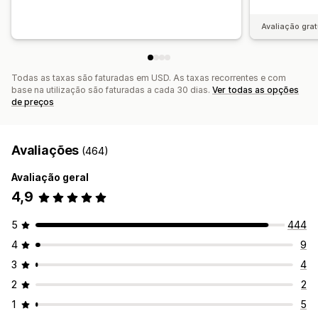
Avaliação comparativa
Relatórios personalizados
Exportação de dados
Análise do histórico
Previsão
Avaliação grat
Calendarização de relatórios
Notificações
Conformidade com o RGPD
Todas as taxas são faturadas em USD. As taxas recorrentes e com
base na utilização são faturadas a cada 30 dias.
Ver todas as opções
de preços
Avaliações
(464)
Avaliação geral
4,9
5
444
4
9
3
4
2
2
1
5