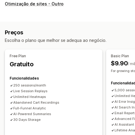
Comportamento do cliente
Otimização de sites - Outro
Rastreio em tempo real
Rastreio de atividade
Rastreio de eventos
Repetição da sessão
Filtragem de repetição
Segmentação
Preços
Visualizações de página
IP do visitante
Escolha o plano que melhor se adequa ao negócio.
Valor do tempo de vida (LTV)
Ligações quebradas
Análise da fidelização
Análise de coortes
Free Plan
Basic Plan
Marketing e vendas
$9.90
Gratuito
/ m
Informações sobre IA
Atribuição de marketing
For growing st
Análise da finalização da compra
ROAS
Funcionalidades
Funcionalida
Informações sobre lucros
Rastreio de compras
250 sessions/month
5,000 sessi
Live Session Replays
Análise de funil
Rastreio UTM
Carrinho abandonado
Unlimited H
Unlimited Heatmaps
Rastreio de píxeis
AI Error Insi
Abandoned Cart Recordings
AI Search In
Full-Funnel Analytic
Imagens e relatórios
Email Report
AI-Powered Summaries
Advanced Fi
Mapas cromáticos
Dashboard de análise de dados
30 Days Storage
AI Assistant
Dashboards personalizados
Relatórios de várias lojas
Lifetime Ana