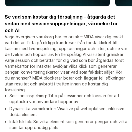
Se vad som kostar dig försäljning – åtgärda det
sedan med sessionsuppspelningar, värmekartor
och AI
Varje övergiven varukorg har en orsak – MIDA visar dig exakt
vad det är. Titta på riktiga kundresor från första klicket till
kassan med live-inspelning, uppspelningar och filter, och se var
de tvekar och hoppar av. En flerspråkig AI-assistent granskar
varje session och berättar för dig vad som bör åtgärdas först.
Värmekartor för intäkter avslöjar vilka klick som genererar
pengar; konverteringskartor visar vad som faktiskt säljer. Kör
du annonser? MIDA blockerar botar och flaggar fel, sökningar
utan resultat och avbrott i tratten innan de kostar dig
försäljning.
Sessionsinspelning: Titta på sessioner och kassan för att
upptäcka var användare hoppar av
Dynamiska värmekartor: Visa live på webbplatsen, inklusive
dolda element
Intäktsklick: Se vilka element som genererar pengar och vilka
som tar upp onödig plats