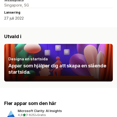
Singapore, SG
Lansering
27 juli 2022
Utvald i
Designa en startsida
Appar som hjälper dig att skapa en slående
startsida.
Fler appar som den här
Microsoft Clarity: AI Insights
av 5 stjärnor
4,6
(1 825)
•
Gratis
1825 recensioner totalt