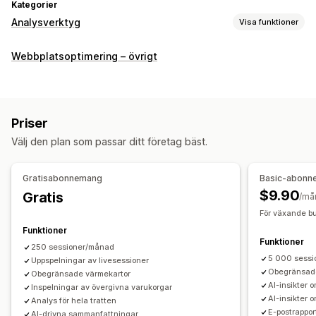
Kategorier
Analysverktyg
Visa funktioner
Kundbeteende
Webbplatsoptimering – övrigt
Spårning i realtid
Aktivitetsspårning
Händelsespårning
Sessionsåteruppspelning
Filtrering av återuppspelning
Segmentering
Sidvisningar
Besökarens IP-adress
Priser
Livstidsvärde (LTV)
Brutna länkar
Lojalitetsanalys
Välj den plan som passar ditt företag bäst.
Kohortanalys
Marknadsföring och försäljning
Gratisabonnemang
Basic-abonn
AI-insikter
Marknadsföringsattribuering
Kassaanalys
$9.90
Gratis
/må
ROAS
Vinstinsikter
Inköpsspårning
Trattanalys
För växande bu
UTM-spårning
Övergivna varukorgar
Pixelspårning
Funktioner
Funktioner
250 sessioner/månad
Diagram och rapporter
5 000 sess
Uppspelningar av livesessioner
Heatmaps
Analyspanel
Anpassade instrumentpaneler
Obegränsade
Obegränsade värmekartor
AI-insikter o
Inspelningar av övergivna varukorgar
Rapporter från flera butiker
Benchmarking
AI-insikter 
Analys för hela tratten
Anpassade rapporter
Dataexport
Historikanalys
E-postrappor
AI-drivna sammanfattningar