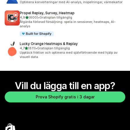
Optimera konverteringar med AI-analys, inspelningar, värmekartor
Propel Replay, Survey, Heatmap
av 5 stjärnor
4,9
(600)
•
Gratisplan tillgänglig
600 recensioner totalt
Åtgärda förlorad försäljning: spela in sessioner, heatmaps, AI-
analys
Built for Shopify
Lucky Orange Heatmaps & Replay
av 5 stjärnor
4,7
(811)
•
Gratisplan tillgänglig
811 recensioner totalt
Upptäck friktion och optimera med självförtroende med hjälp av
visuell data.
Vill du lägga till en app?
Prova Shopify gratis i 3 dagar