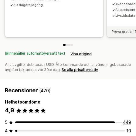
Avancerade f
Prognoser
Rapportschemaläggning
Aviseringar
30 dagars lagring
AI-assistent
Uppfyller GDPR
Livstidsdata
Prova gratis i
Innehåller automatöversatt text
Visa original
Alla avgifter debiteras i USD. Återkommande och användningsbaserade
avgifter faktureras var 30:e dag.
Se alla prisalternativ
Recensioner
(470)
Helhetsomdöme
4,9
5
449
4
10