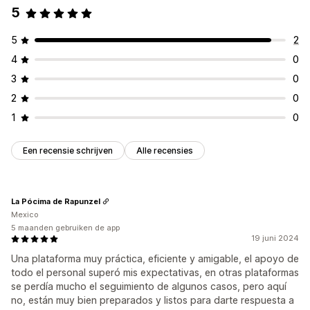
5
5
2
4
0
3
0
2
0
1
0
Een recensie schrijven
Alle recensies
La Pócima de Rapunzel
Mexico
5 maanden gebruiken de app
19 juni 2024
Una plataforma muy práctica, eficiente y amigable, el apoyo de
todo el personal superó mis expectativas, en otras plataformas
se perdía mucho el seguimiento de algunos casos, pero aquí
no, están muy bien preparados y listos para darte respuesta a