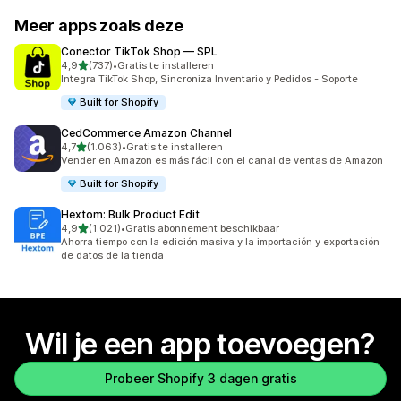
Meer apps zoals deze
Conector TikTok Shop — SPL
van 5 sterren
4,9
(737)
•
Gratis te installeren
737 recensies in totaal
Integra TikTok Shop, Sincroniza Inventario y Pedidos - Soporte
Built for Shopify
CedCommerce Amazon Channel
van 5 sterren
4,7
(1.063)
•
Gratis te installeren
1063 recensies in totaal
Vender en Amazon es más fácil con el canal de ventas de Amazon
Built for Shopify
Hextom: Bulk Product Edit
van 5 sterren
4,9
(1.021)
•
Gratis abonnement beschikbaar
1021 recensies in totaal
Ahorra tiempo con la edición masiva y la importación y exportación
de datos de la tienda
Wil je een app toevoegen?
Probeer Shopify 3 dagen gratis