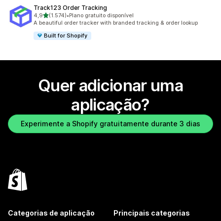
Track123 Order Tracking
de 5 estrelas
4,9
(1.574)
•
Plano gratuito disponível
1574 total de avaliações
A beautiful order tracker with branded tracking & order lookup
Built for Shopify
Quer adicionar uma
aplicação?
Experimente a Shopify gratuitamente durante 3 dias
Categorias de aplicação
Principais categorias