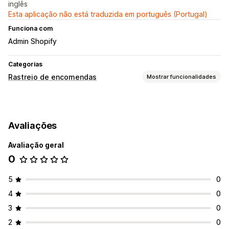
inglês
Esta aplicação não está traduzida em português (Portugal)
Funciona com
Admin Shopify
Categorias
Rastreio de encomendas
Mostrar funcionalidades
Rastreio
Ligação de rastreio personalizada
Avaliações
Notificações
Avaliação geral
E-mail
0
5
0
4
0
3
0
2
0