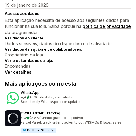
19 de janeiro de 2026
Acesso aos dados
Esta aplicação necessita de acesso aos seguintes dados para
funcionar na sua loja. Saiba porquê na
política de privacidade
do programador.
Ver dados do cliente:
Dados sensíveis, dados do dispositivo e de atividade
Ver dados da equipa e de colaboradores:
Proprietário da loja
Ver e editar dados da loja:
Encomendas
Ver detalhes
Mais aplicações como esta
WhatsApp
de 5 estrelas
4,4
(696)
•
Instalação gratuita
696 total de avaliações
Send timely WhatsApp order updates.
CWILL Order Tracking
de 5 estrelas
5,0
(2.861)
•
Plano gratuito disponível
2861 total de avaliações
Parcel Panel: track order tracker to cut WISMOs & boost sales
Built for Shopify