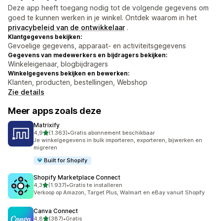
Deze app heeft toegang nodig tot de volgende gegevens om
goed te kunnen werken in je winkel. Ontdek waarom in het
privacybeleid van de ontwikkelaar
.
Klantgegevens bekijken:
Gevoelige gegevens, apparaat- en activiteitsgegevens
Gegevens van medewerkers en bijdragers bekijken:
Winkeleigenaar, blogbijdragers
Winkelgegevens bekijken en bewerken:
Klanten, producten, bestellingen, Webshop
Zie details
Meer apps zoals deze
Matrixify
van 5 sterren
4,9
(1.363)
•
Gratis abonnement beschikbaar
1363 recensies in totaal
Je winkelgegevens in bulk importeren, exporteren, bijwerken en
migreren
Built for Shopify
Shopify Marketplace Connect
van 5 sterren
4,3
(1.937)
•
Gratis te installeren
1937 recensies in totaal
Verkoop op Amazon, Target Plus, Walmart en eBay vanuit Shopify
Canva Connect
van 5 sterren
4,8
(387)
•
Gratis