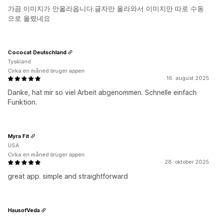
가끔 이미지가 안올라옵니다.글자만 올라와서 이미지만 따로 수동
으로 올렸네요
Cococat Deutschland
Tyskland
Cirka en måned bruger appen
16. august 2025
Danke, hat mir so viel Arbeit abgenommen. Schnelle einfach
Funktion.
Myra Fit
USA
Cirka en måned bruger appen
28. oktober 2025
great app. simple and straightforward
HausofVeda