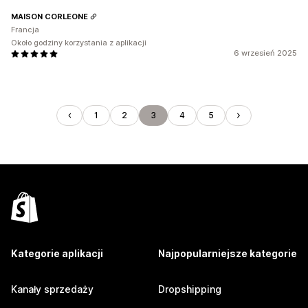
MAISON CORLEONE
Francja
Około godziny korzystania z aplikacji
6 wrzesień 2025
1
2
3
4
5
Kategorie aplikacji
Najpopularniejsze kategorie
Kanały sprzedaży
Dropshipping