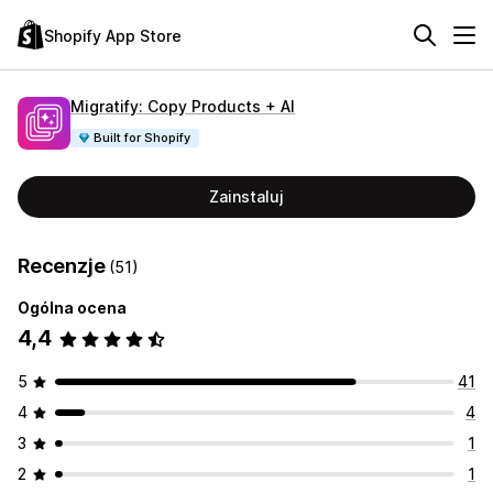
Shopify App Store
Migratify: Copy Products + AI
Built for Shopify
Zainstaluj
Recenzje
(51)
Ogólna ocena
4,4
5
41
4
4
3
1
2
1