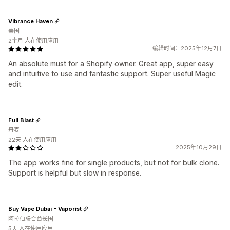
Vibrance Haven
美国
2个月 人在使用应用
编辑时间：2025年12月7日
An absolute must for a Shopify owner. Great app, super easy
and intuitive to use and fantastic support. Super useful Magic
edit.
Full Blast
丹麦
22天 人在使用应用
2025年10月29日
The app works fine for single products, but not for bulk clone.
Support is helpful but slow in response.
Buy Vape Dubai - Vaporist
阿拉伯联合酋长国
5天 人在使用应用