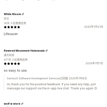
White Bloom
芬兰
19天 人在使用应用
2025年7月21日
Lifesaver
Rewired Movement Helensvale
澳大利亚
9个月 人在使用应用
2025年7月7日
so easy to use.
Santech Software Development Services已回复 2025年7月8日
Hi, thank you for the positive feedback. If you need any help, just
message our support via the in-app live chat. Thank you again 😊
wolf w store