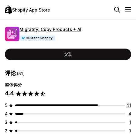
Shopify App Store
Migratify: Copy Products + AI
Built for Shopify
安装
评论
(51)
整体评分
4.4
5
41
4
4
3
1
2
1