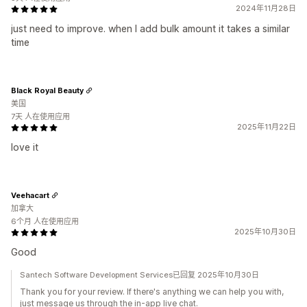
2024年11月28日
just need to improve. when I add bulk amount it takes a similar
time
Black Royal Beauty
美国
7天 人在使用应用
2025年11月22日
love it
Veehacart
加拿大
6个月 人在使用应用
2025年10月30日
Good
Santech Software Development Services已回复 2025年10月30日
Thank you for your review. If there's anything we can help you with,
just message us through the in-app live chat.