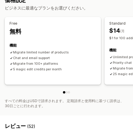
価格設定
データ移行
ビジネスに最適なプランをお選びください。
一括インポート
コレクション
商品
Free
Standard
$14
無料
/月
$1 for 100 addi
機能
機能
Migrate limited number of products
Unlimited pr
Chat and email support
Priority cha
Migrate from 100+ platforms
Migrate from
5 magic edit credits per month
25 magic edi
すべての料金はUSDで請求されます。 定期請求と使用料に基づく請求は、
30日ごとに行われます。
レビュー
(52)