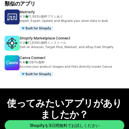
類似のアプリ
Matrixify
5つ星中
4.9
(1,363)
•
無料プランあり
合計レビュー数：1363件
Import, Export, Update and Migrate your store data in bulk
Built for Shopify
Shopify Marketplace Connect
5つ星中
4.3
(1,939)
•
無料インストール
合計レビュー数：1939件
Sell on Amazon, Target Plus, Walmart, and eBay from Shopify
Canva Connect
5つ星中
4.8
(387)
•
無料
合計レビュー数：387件
Access your product images and files directly inside Canva
Built for Shopify
使ってみたいアプリがあり
ましたか？
Shopifyを3日間無料でお試しください