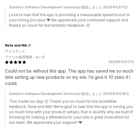
Santech Software Development Servicesが返信しました 2026年5月11日
Love to hear that the app is providing a measurable speed boost to
your listing process! ❤️ We appreciate your continued support and
thanks so much for the fantastic feedback. 😊
Note and Nib
アイルランド
アプリの使用期間：6ヶ月
2026年4月17日
Could not be without this app. This app has saved me so much
time setting up new products on my site. I'd give it 10 stars if I
could.
Santech Software Development Servicesが返信しました 2026年4月18日
This made our day! 😊 Thank you so much for the incredible
feedback, Note and Nib! We're glad to hear that the app is saving you
so much time with your product setups, that is exactly why we built it!
Knowing it’s making a difference for your site is great motivation for
our team. We appreciate your support! ❤️