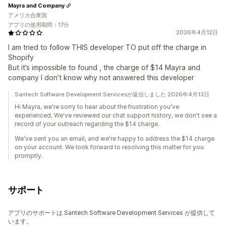
Mayra and Company
アメリカ合衆国
アプリの使用期間：17分
2026年4月12日
I am tried to follow THIS developer TO put off the charge in
Shopify
But it’s impossible to found , the charge of $14 Mayra and
company I don’t know why not answered this developer
Santech Software Development Servicesが返信しました 2026年4月13日
Hi Mayra, we're sorry to hear about the frustration you've
experienced. We've reviewed our chat support history, we don't see a
record of your outreach regarding the $14 charge.
We've sent you an email, and we're happy to address the $14 charge
on your account. We look forward to resolving this matter for you
promptly.
サポート
アプリのサポートは Santech Software Development Services が提供して
います。