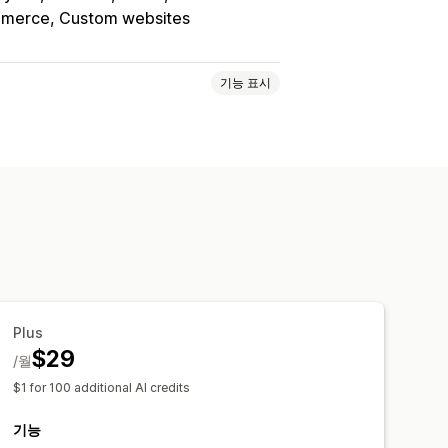
erce, Custom websites
기능 표시
Plus
$29
/월
$1 for 100 additional AI credits
기능