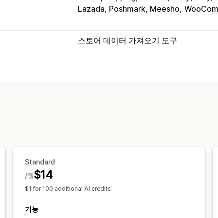
Lazada, Poshmark, Meesho
WooComm
스토어 데이터 가져오기 도구
데이터 동기화
제품 동기화
데이터 마이그레이션
대량 가져오기
컬렉션
제품
Standard
$14
/월
$1 for 100 additional AI credits
기능