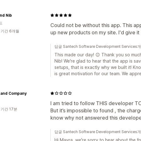
nd Nib
드
Could not be without this app. This a
 기간 6개월
up new products on my site. I'd give it 1
답글 Santech Software Development Service
This made our day! 😊 Thank you so much
Nib! We're glad to hear that the app is s
setups, that is exactly why we built it! Kn
is great motivation for our team. We appr
 and Company
I am tried to follow THIS developer TO
 기간 17분
But it’s impossible to found , the cha
know why not answered this develop
답글 Santech Software Development Service
Hi Mayra, we're sorry to hear about the f