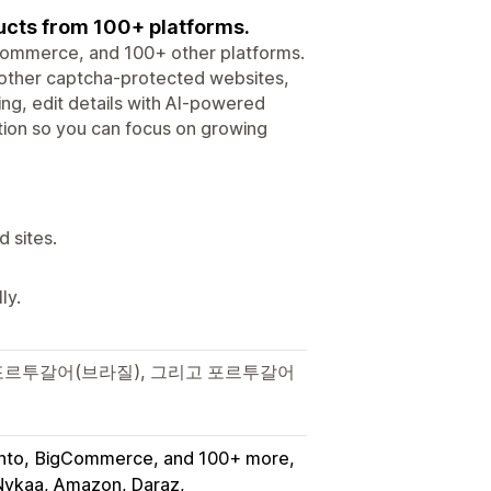
ucts from 100+ platforms.
ommerce, and 100+ other platforms.
d other captcha-protected websites,
ng, edit details with AI-powered
ation so you can focus on growing
 sites.
ly.
 포르투갈어(브라질), 그리고 포르투갈어
nto
BigCommerce, and 100+ more
 Nykaa, Amazon, Daraz