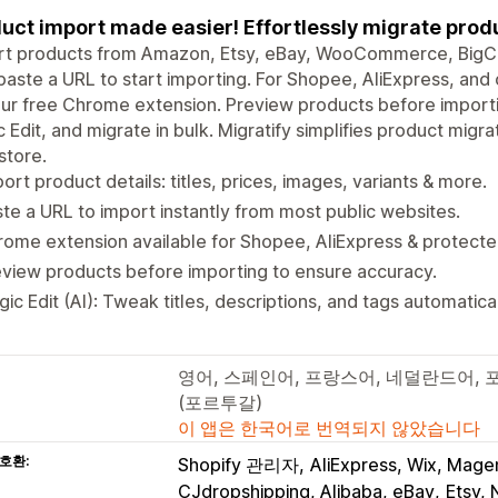
uct import made easier! Effortlessly migrate prod
rt products from Amazon, Etsy, eBay, WooCommerce, BigC
paste a URL to start importing. For Shopee, AliExpress, an
ur free Chrome extension. Preview products before importi
 Edit, and migrate in bulk. Migratify simplifies product migr
store.
ort product details: titles, prices, images, variants & more.
te a URL to import instantly from most public websites.
ome extension available for Shopee, AliExpress & protected
view products before importing to ensure accuracy.
ic Edit (AI): Tweak titles, descriptions, and tags automatical
영어, 스페인어, 프랑스어, 네덜란드어,
(포르투갈)
이 앱은 한국어로 번역되지 않았습니다
호환:
Shopify 관리자
AliExpress, Wix, Mage
CJdropshipping, Alibaba, eBay
Etsy,