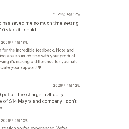
2026년 4월 17일
pp has saved me so much time setting
0 stars if I could.
s개 2026년 4월 18일
 for the incredible feedback, Note and
aving you so much time with your product
owing it’s making a difference for your site
eciate your support! ❤️
2026년 4월 12일
 put off the charge in Shopify
rge of $14 Mayra and company I don’t
er
s개 2026년 4월 13일
rustration you've experienced. We've