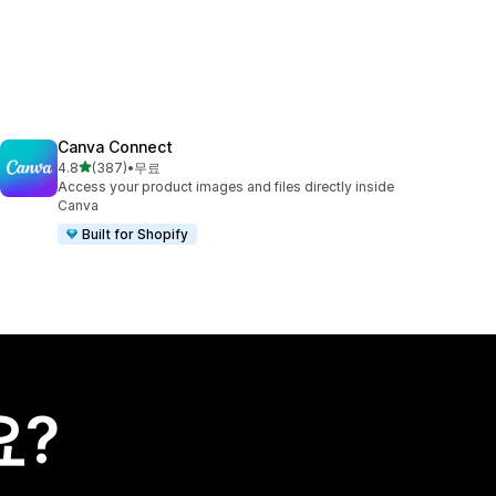
Canva Connect
별 5개 중
4.8
(387)
•
무료
총 리뷰 387개
Access your product images and files directly inside
Canva
Built for Shopify
요?