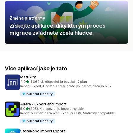
Změna platformy
Získejte aplikace, díky kterým proces
migrace zvládnete zcela hladce.
Více aplikací jako je tato
Matrixify
z 5 hvězd
4,9
(1 362)
•
K dispozici je bezplatný plán
Celkový počet recenzí: 1362
Import, Export, Update and Migrate your store data in bulk
Built for Shopify
Altera ‑ Export and Import
z 5 hvězd
5,0
(205)
•
K dispozici je bezplatný plán
Celkový počet recenzí: 205
Import & export data with Excel or CSV. Matrixify compatible
Built for Shopify
StoreRobo Import Export