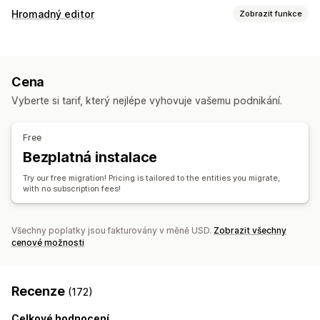
Synchronizace dat
Hromadný editor
Zobrazit funkce
Automatická aktualizace
Synchronizace skladových zásob
Upravitelné zdroje
Synchronizace objednávek
Synchronizace cen
Produkty
Varianty
Objednávky
Slevy
Obrázky
Ceny
Synchronizace produktů
Synchronizace v reálném čase
Cena
SKU a čárové kódy
Štítky
Popisy
Skladové zásoby
Migrace dat
Vyberte si tarif, který nejlépe vyhovuje vašemu podnikání.
Metapole
Kolekce
Hromadný export
Hromadný import
FTP/SFTP
Šifrování
Akce
Podpora velkých souborů
CSV
Hromadné aktualizace
Free
Hromadné odstraňování
Optimalizace obrázků
Kolekce
Zákazníci
Slevy
Skladové zásoby
Metapole
Bezplatná instalace
Aktualizace SEO
Import a export CSV
Migrace dat
Objednávky
Produkty
Recenze
Změna platformy
Try our free migration! Pricing is tailored to the entities you migrate,
Synchronizace dat
Vrácení zpět
Hromadné úpravy
with no subscription fees!
Všechny poplatky jsou fakturovány v měně USD.
Zobrazit všechny
cenové možnosti
Recenze
(172)
Celkové hodnocení