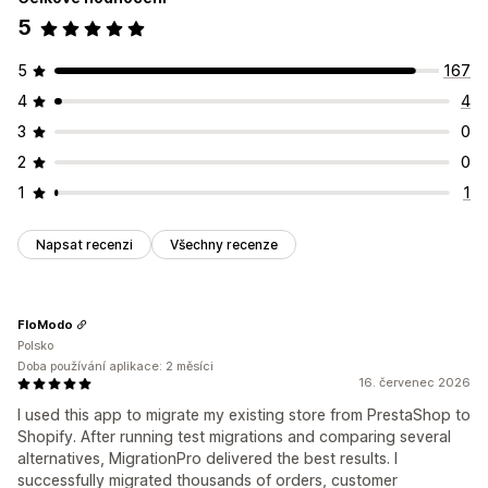
5
5
167
4
4
3
0
2
0
1
1
Napsat recenzi
Všechny recenze
FloModo
Polsko
Doba používání aplikace: 2 měsíci
16. červenec 2026
I used this app to migrate my existing store from PrestaShop to
Shopify. After running test migrations and comparing several
alternatives, MigrationPro delivered the best results. I
successfully migrated thousands of orders, customer