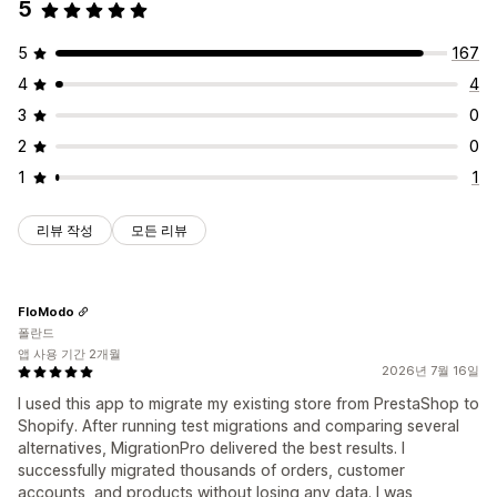
5
5
167
4
4
3
0
2
0
1
1
리뷰 작성
모든 리뷰
FloModo
폴란드
앱 사용 기간 2개월
2026년 7월 16일
I used this app to migrate my existing store from PrestaShop to
Shopify. After running test migrations and comparing several
alternatives, MigrationPro delivered the best results. I
successfully migrated thousands of orders, customer
accounts, and products without losing any data. I was