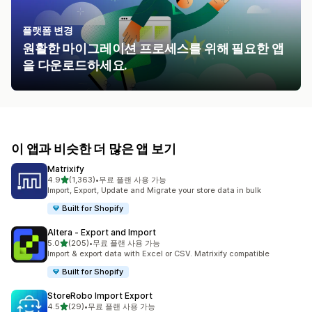
플랫폼 변경
원활한 마이그레이션 프로세스를 위해 필요한 앱
을 다운로드하세요.
이 앱과 비슷한 더 많은 앱 보기
Matrixify
별 5개 중
4.9
(1,363)
•
무료 플랜 사용 가능
총 리뷰 1363개
Import, Export, Update and Migrate your store data in bulk
Built for Shopify
Altera ‑ Export and Import
별 5개 중
5.0
(205)
•
무료 플랜 사용 가능
총 리뷰 205개
Import & export data with Excel or CSV. Matrixify compatible
Built for Shopify
StoreRobo Import Export
별 5개 중
4.5
(29)
•
무료 플랜 사용 가능
총 리뷰 29개