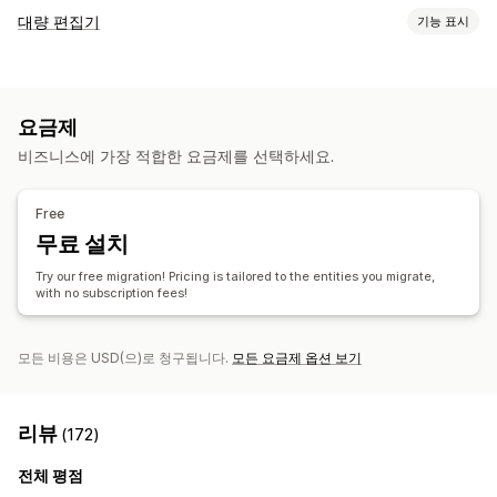
데이터 동기화
대량 편집기
기능 표시
자동 업데이트
재고 동기화
주문 동기화
가격 동기화
편집 가능한 자원
제품 동기화
실시간 동기화
제품
이형 상품
주문
할인
이미지
가격
데이터 마이그레이션
요금제
SKU(재고 관리 코드) 및 바코드
태그
설명
재고
메타 필드
대량 내보내기
대량 가져오기
FTP/SFTP
암호화
비즈니스에 가장 적합한 요금제를 선택하세요.
컬렉션
대용량 파일 지원
CSV
대량 업데이트
컬렉션
고객
할인
재고
조치
메타 필드
주문
제품
리뷰
플랫폼 변경
Free
대량 삭제
이미지 최적화
SEO 업데이트
무료 설치
CSV 가져오기 및 내보내기
데이터 마이그레이션
데이터 동기화
Try our free migration! Pricing is tailored to the entities you migrate,
롤백
대량 편집
with no subscription fees!
모든 비용은 USD(으)로 청구됩니다.
모든 요금제 옵션 보기
리뷰
(172)
전체 평점