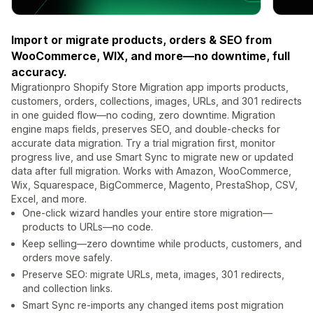
Import or migrate products, orders & SEO from
WooCommerce, WIX, and more—no downtime, full
accuracy.
Migrationpro Shopify Store Migration app imports products,
customers, orders, collections, images, URLs, and 301 redirects
in one guided flow—no coding, zero downtime. Migration
engine maps fields, preserves SEO, and double-checks for
accurate data migration. Try a trial migration first, monitor
progress live, and use Smart Sync to migrate new or updated
data after full migration. Works with Amazon, WooCommerce,
Wix, Squarespace, BigCommerce, Magento, PrestaShop, CSV,
Excel, and more.
One-click wizard handles your entire store migration—
products to URLs—no code.
Keep selling—zero downtime while products, customers, and
orders move safely.
Preserve SEO: migrate URLs, meta, images, 301 redirects,
and collection links.
Smart Sync re-imports any changed items post migration